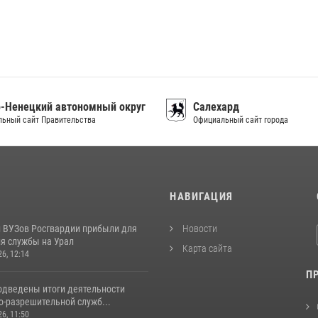
-Ненецкий автономный округ
Салехард
ьный сайт Правительства
Официальный сайт города
И
НАВИГАЦИЯ
 ВУЗов Росгвардии прибыли для
Новости
я службы на Урал
Карта сайта
26, 12:14
П
одведены итоги деятельности
о-разрешительной служб...
26, 11:50