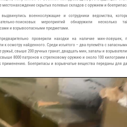
е местонахождение скрытых полевых складов с оружием и боеприпас
 выдвинулись военнослужащие и сотрудники ведомства, котор
вательно-поисковых мероприятий обнаружили несколько т
сами и взрывоопасными предметами.
предварительно проверили находки на наличие мин-ловушек, 
ли к осмотру найденного. Среди изъятого – два пулемёта с запасным
 ружьё, свыше 200 ручных гранат, двадцать мин, запалы и взрыватели
 свыше 8000 патронов к стрелковому оружию и около 100 килограмм
к применению. Боеприпасы и взрывчатые вещества переданы для д