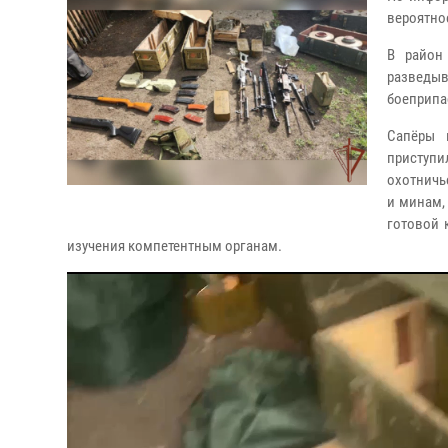
вероятно
В район
разведы
боеприпа
Сапёры 
приступи
охотничье
и минам,
готовой 
изучения компетентным органам.