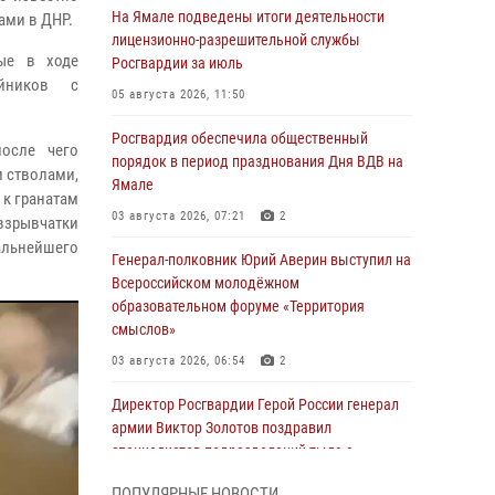
На Ямале подведены итоги деятельности
ами в ДНР.
лицензионно-разрешительной службы
ые в ходе
Росгвардии за июль
айников с
05 августа 2026, 11:50
Росгвардия обеспечила общественный
после чего
порядок в период празднования Дня ВДВ на
и стволами,
Ямале
 к гранатам
03 августа 2026, 07:21
2
 взрывчатки
альнейшего
Генерал-полковник Юрий Аверин выступил на
Всероссийском молодёжном
образовательном форуме «Территория
смыслов»
03 августа 2026, 06:54
2
Директор Росгвардии Герой России генерал
армии Виктор Золотов поздравил
специалистов подразделений тыла с
профессиональным праздником
ПОПУЛЯРНЫЕ НОВОСТИ