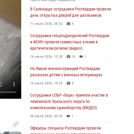
01 августа 2026, 11:28
В Салехарде сотрудники Росгвардии провели
Сотрудники СОБР «Варк» повышают боевое
день открытых дверей для школьников
мастерство на Ямале
11 июля 2026, 08:52
4
30 июля 2026, 09:34
1
Сотрудники спецподразделений Росгвардии
Офицеры спецназа Росгвардии провели
и ФСИН провели совместные учения в
практическое занятие для сотрудников
арктическом регионе (видео)
прокуратуры на Ямале
16 июля 2026, 12:30
10
1
29 июля 2026, 10:42
4
На Ямале военнослужащий Росгвардии
В Уральском округе Росгвардии состоялось
рассказал детям о военных ветеринарах
заседание оперативного штаба
10 июля 2026, 10:33
3
29 июля 2026, 10:39
Сотрудники СОБР «Варк» приняли участие в
Сотрудники СОБР «Варк» приняли участие в
чемпионате Уральского округа по
чемпионате Уральского округа по
комплексному единоборству (ВИДЕО)
комплексному единоборству (ВИДЕО)
28 июля 2026, 05:28
1
28 июля 2026, 05:28
1
Офицеры спецназа Росгвардии провели
На Полярном круге Росгвардия обеспечила