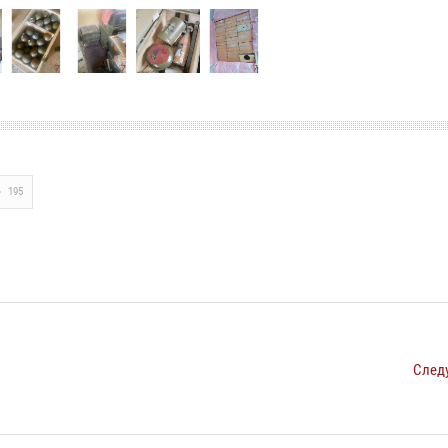
195
След