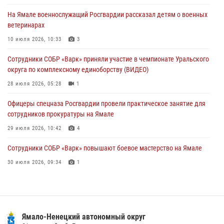
01 августа 2026, 11:28
На Ямале военнослужащий Росгвардии рассказал детям о военных
ветеринарах
Сотрудники СОБР «Варк» повышают боевое мастерство на Ямале
10 июля 2026, 10:33
3
30 июля 2026, 09:34
1
Сотрудники СОБР «Варк» приняли участие в чемпионате Уральского
Офицеры спецназа Росгвардии провели практическое занятие для
округа по комплексному единоборству (ВИДЕО)
сотрудников прокуратуры на Ямале
28 июля 2026, 05:28
1
29 июля 2026, 10:42
4
Офицеры спецназа Росгвардии провели практическое занятие для
сотрудников прокуратуры на Ямале
29 июля 2026, 10:42
4
Сотрудники СОБР «Варк» повышают боевое мастерство на Ямале
30 июля 2026, 09:34
1
«Каникулы с Росгвардией» продолжаются на Ямале
18 июля 2026, 09:36
3
«Росгвардия. Вехи истории»: войска правопорядка на охране
Ямало-Ненецкий автономный округ