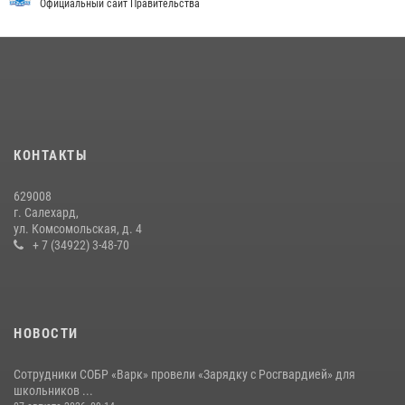
стратегических объектов поверженной Германии (видео)
Официальный сайт Правительства
15 июля 2026, 11:18
1
На Ямале подведены итоги работы вневедомственной охраны
Росгвардии за первое полугодие 2026 года
14 июля 2026, 06:53
«Росгвардия. Вехи истории»: борьба войск правопорядка против
КОНТАКТЫ
бандитско-националистического подполья (видео)
20 июля 2026, 09:03
1
629008
г. Салехард,
ул. Комсомольская, д. 4
+ 7 (34922) 3-48-70
НОВОСТИ
Сотрудники СОБР «Варк» провели «Зарядку с Росгвардией» для
школьников ...