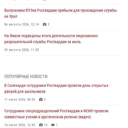
Выпускники ВУЗов Росгвардии прибыли для прохождения службы
на Урал
06 августа 2026, 12:14
3
На Ямале подведены итоги деятельности лицензионно-
разрешительной службы Росгвардии за июль
05 августа 2026, 11:50
Росгвардия обеспечила общественный порядок в период
празднования Дня ВДВ на Ямале
03 августа 2026, 07:21
2
ПОПУЛЯРНЫЕ НОВОСТИ
В Салехарде сотрудники Росгвардии провели день открытых
Генерал-полковник Юрий Аверин выступил на Всероссийском
дверей для школьников
молодёжном образовательном форуме «Территория смыслов»
11 июля 2026, 08:52
4
03 августа 2026, 06:54
2
Сотрудники спецподразделений Росгвардии и ФСИН провели
Директор Росгвардии Герой России генерал армии Виктор Золотов
совместные учения в арктическом регионе (видео)
поздравил специалистов подразделений тыла с профессиональным
праздником
16 июля 2026, 12:30
10
1