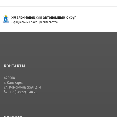
18 июля 2026, 09:36
3
«Росгвардия. Вехи истории»: войска правопорядка на охране
Ямало-Ненецкий автономный округ
стратегических объектов поверженной Германии (видео)
Официальный сайт Правительства
15 июля 2026, 11:18
1
На Ямале подведены итоги работы вневедомственной охраны
Росгвардии за первое полугодие 2026 года
14 июля 2026, 06:53
«Росгвардия. Вехи истории»: борьба войск правопорядка против
КОНТАКТЫ
бандитско-националистического подполья (видео)
20 июля 2026, 09:03
1
629008
г. Салехард,
ул. Комсомольская, д. 4
+ 7 (34922) 3-48-70