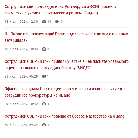
Сотрудники спецподразделений Росгвардии и ФСИН провели
Директор Росгвардии Герой России генерал армии Виктор Золотов
совместные учения в арктическом регионе (видео)
поздравил специалистов подразделений тыла с профессиональным
праздником
16 июля 2026, 12:30
10
1
01 августа 2026, 11:28
На Ямале военнослужащий Росгвардии рассказал детям о военных
ветеринарах
Сотрудники СОБР «Варк» повышают боевое мастерство на Ямале
10 июля 2026, 10:33
3
30 июля 2026, 09:34
1
Сотрудники СОБР «Варк» приняли участие в чемпионате Уральского
Офицеры спецназа Росгвардии провели практическое занятие для
округа по комплексному единоборству (ВИДЕО)
сотрудников прокуратуры на Ямале
28 июля 2026, 05:28
1
29 июля 2026, 10:42
4
Офицеры спецназа Росгвардии провели практическое занятие для
сотрудников прокуратуры на Ямале
29 июля 2026, 10:42
4
Сотрудники СОБР «Варк» повышают боевое мастерство на Ямале
30 июля 2026, 09:34
1
«Каникулы с Росгвардией» продолжаются на Ямале