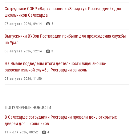
Сотрудники СОБР «Варк» провели «Зарядку с Росгвардией» для
школьников Салехарда
07 августа 2026, 09:14
5
Выпускники ВУЗов Росгвардии прибыли для прохождения службы
на Урал
06 августа 2026, 12:14
3
На Ямале подведены итоги деятельности лицензионно-
разрешительной службы Росгвардии за июль
05 августа 2026, 11:50
Росгвардия обеспечила общественный порядок в период
празднования Дня ВДВ на Ямале
03 августа 2026, 07:21
2
ПОПУЛЯРНЫЕ НОВОСТИ
В Салехарде сотрудники Росгвардии провели день открытых
Генерал-полковник Юрий Аверин выступил на Всероссийском
дверей для школьников
молодёжном образовательном форуме «Территория смыслов»
11 июля 2026, 08:52
4
03 августа 2026, 06:54
2