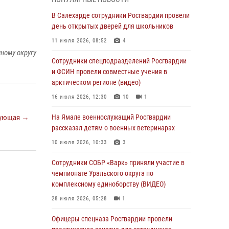
Директор Росгвардии Герой России генерал
армии Виктор Золотов поздравил
В Салехарде сотрудники Росгвардии провели
специалистов подразделений тыла с
день открытых дверей для школьников
профессиональным праздником
11 июля 2026, 08:52
4
01 августа 2026, 11:28
ному округу
Сотрудники спецподразделений Росгвардии
Сотрудники СОБР «Варк» повышают боевое
и ФСИН провели совместные учения в
мастерство на Ямале
арктическом регионе (видео)
30 июля 2026, 09:34
1
16 июля 2026, 12:30
10
1
Офицеры спецназа Росгвардии провели
ующая →
На Ямале военнослужащий Росгвардии
практическое занятие для сотрудников
рассказал детям о военных ветеринарах
прокуратуры на Ямале
10 июля 2026, 10:33
3
29 июля 2026, 10:42
4
Сотрудники СОБР «Варк» приняли участие в
В Уральском округе Росгвардии состоялось
чемпионате Уральского округа по
заседание оперативного штаба
комплексному единоборству (ВИДЕО)
29 июля 2026, 10:39
28 июля 2026, 05:28
1
Сотрудники СОБР «Варк» приняли участие в
Офицеры спецназа Росгвардии провели
чемпионате Уральского округа по