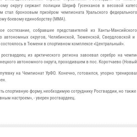
ому округу сержант полиции Шериф Гусенханов в весовой катег
м стал бронзовым призёром чемпионата Уральского федерального
му боевому единоборству (ММА).
ое состязание, собравшее представителей из Ханты-Мансийског
о автономных округов, Челябинской, Тюменской, Свердловской и 
, состоялось в Тюмени в спортивном комплексе «Центральный».
 росгвардеец из арктического региона завоевал серебро на чемп
нецкого автономного округа, проходившем в пос. Коротчаево (Новый
путевку на Чемпионат УрФО. Конечно, готовился, упорно тренирова
ен.
ть спортивную форму, необходимую сотруднику Росгвардии, но такж
вным настроем», - уверен росгвардеец.