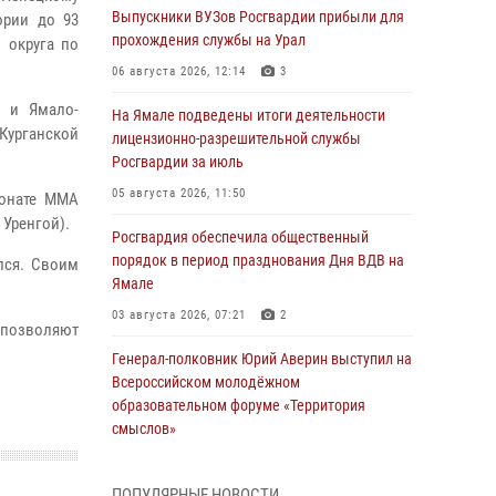
Выпускники ВУЗов Росгвардии прибыли для
ории до 93
прохождения службы на Урал
 округа по
06 августа 2026, 12:14
3
о и Ямало-
На Ямале подведены итоги деятельности
Курганской
лицензионно-разрешительной службы
Росгвардии за июль
05 августа 2026, 11:50
ионате ММА
 Уренгой).
Росгвардия обеспечила общественный
порядок в период празднования Дня ВДВ на
лся. Своим
Ямале
03 августа 2026, 07:21
2
е позволяют
Генерал-полковник Юрий Аверин выступил на
Всероссийском молодёжном
образовательном форуме «Территория
смыслов»
03 августа 2026, 06:54
2
ПОПУЛЯРНЫЕ НОВОСТИ