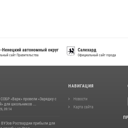
-Ненецкий автономный округ
Салехард
ьный сайт Правительства
Официальный сайт города
И
НАВИГАЦИЯ
 СОБР «Варк» провели «Зарядку с
Новости
» для школьников ...
Карта сайта
26, 09:14
П
 ВУЗов Росгвардии прибыли для