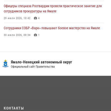
Офицеры спецназа Росгвардии провели практическое занятие для
сотрудников прокуратуры на Ямале
29 июля 2026, 10:42
4
Сотрудники СОБР «Варк» повышают боевое мастерство на Ямале
30 июля 2026, 09:34
1
«Росгвардия. Вехи истории»: войска правопорядка на охране
стратегических объектов поверженной Германии (видео)
15 июля 2026, 11:18
1
Ямало-Ненецкий автономный округ
«Каникулы с Росгвардией» продолжаются на Ямале
Официальный сайт Правительства
18 июля 2026, 09:36
3
На Ямале подведены итоги работы вневедомственной охраны
Росгвардии за первое полугодие 2026 года
14 июля 2026, 06:53
«Росгвардия. Вехи истории»: борьба войск правопорядка против
КОНТАКТЫ