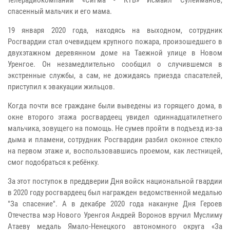
телерадиокомпании «Сигма - КТВ» Исмаил Сулейманов,
спасенный мальчик и его мама.
19 января 2020 года, находясь на выходном, сотрудник
Росгвардии стал очевидцем крупного пожара, произошедшего в
двухэтажном деревянном доме на Таежной улице в Новом
Уренгое. Он незамедлительно сообщил о случившемся в
экстренные службы, а сам, не дожидаясь приезда спасателей,
приступил к эвакуации жильцов.
Когда почти все граждане были выведены из горящего дома, в
окне второго этажа росгвардеец увидел одиннадцатилетнего
мальчика, зовущего на помощь. Не сумев пройти в подъезд из-за
дыма и пламени, сотрудник Росгвардии разбил оконное стекло
на первом этаже и, воспользовавшись проемом, как лестницей,
смог подобраться к ребёнку.
За этот поступок в преддверии Дня войск национальной гвардии
в 2020 году росгвардеец был награжден ведомственной медалью
"За спасение". А в декабре 2020 года накануне Дня Героев
Отечества мэр Нового Уренгоя Андрей Воронов вручил Муслиму
Атаеву медаль Ямало-Ненецкого автономного округа «За