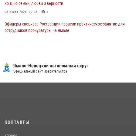
ко Дню семьи, любви и верности
08 июля 2026, 09:28
1
Офицеры спецназа Росгвардии провели практическое занятие для
сотрудников прокуратуры на Ямале
29 июля 2026, 10:42
4
«Каникулы с Росгвардией» продолжаются на Ямале
18 июля 2026, 09:36
3
Ямало-Ненецкий автономный округ
Сотрудники СОБР «Варк» повышают боевое мастерство на Ямале
Официальный сайт Правительства
30 июля 2026, 09:34
1
«Росгвардия. Вехи истории»: войска правопорядка на охране
стратегических объектов поверженной Германии (видео)
15 июля 2026, 11:18
1
На Ямале подведены итоги работы вневедомственной охраны
КОНТАКТЫ
Росгвардии за первое полугодие 2026 года
14 июля 2026, 06:53
629008