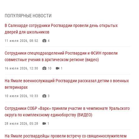
30 июля 2026, 09:34
1
Офицеры спецназа Росгвардии провели практическое занятие для
ПОПУЛЯРНЫЕ НОВОСТИ
сотрудников прокуратуры на Ямале
В Салехарде сотрудники Росгвардии провели день открытых
29 июля 2026, 10:42
4
дверей для школьников
В Уральском округе Росгвардии состоялось заседание
11 июля 2026, 08:52
4
оперативного штаба
Сотрудники спецподразделений Росгвардии и ФСИН провели
29 июля 2026, 10:39
совместные учения в арктическом регионе (видео)
Сотрудники СОБР «Варк» приняли участие в чемпионате Уральского
16 июля 2026, 12:30
10
1
округа по комплексному единоборству (ВИДЕО)
На Ямале военнослужащий Росгвардии рассказал детям о военных
28 июля 2026, 05:28
1
ветеринарах
На Полярном круге Росгвардия обеспечила безопасность турнира
10 июля 2026, 10:33
3
по пляжному волейболу
Сотрудники СОБР «Варк» приняли участие в чемпионате Уральского
27 июля 2026, 09:04
3
округа по комплексному единоборству (ВИДЕО)
28 июля 2026, 05:28
1
На Ямале росгвардейцы провели встречу со священнослужителем