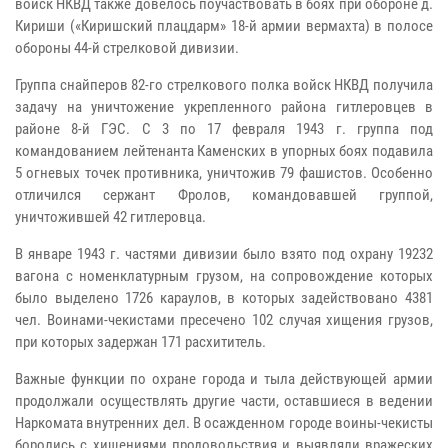
войск НКВД также довелось поучаствовать в боях при обороне д.
Кириши («Киришский плацдарм» 18-й армии вермахта) в полосе
обороны 44-й стрелковой дивизии.
Группа снайперов 82-го стрелкового полка войск НКВД получила
задачу на уничтожение укрепленного района гитлеровцев в
районе 8-й ГЭС. С 3 по 17 февраля 1943 г. группа под
командованием лейтенанта Каменских в упорных боях подавила
5 огневых точек противника, уничтожив 79 фашистов. Особенно
отличился сержант Фролов, командовавшей группой,
уничтожившей 42 гитлеровца.
В январе 1943 г. частями дивизии было взято под охрану 19232
вагона с номенклатурным грузом, на сопровождение которых
было выделено 1726 караулов, в которых задействовано 4381
чел. Воинами-чекистами пресечено 102 случая хищения грузов,
при которых задержан 171 расхититель.
Важные функции по охране города и тыла действующей армии
продолжали осуществлять другие части, оставшиеся в ведении
Наркомата внутренних дел. В осажденном городе воины-чекисты
боролись с хищениями продовольствия и выявляли вражеских