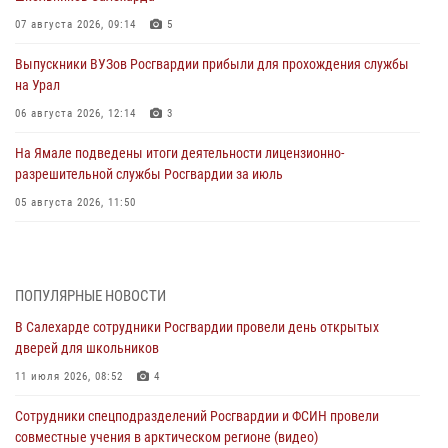
07 августа 2026, 09:14
5
Выпускники ВУЗов Росгвардии прибыли для прохождения службы
на Урал
06 августа 2026, 12:14
3
На Ямале подведены итоги деятельности лицензионно-
разрешительной службы Росгвардии за июль
05 августа 2026, 11:50
Росгвардия обеспечила общественный порядок в период
празднования Дня ВДВ на Ямале
03 августа 2026, 07:21
2
ПОПУЛЯРНЫЕ НОВОСТИ
В Салехарде сотрудники Росгвардии провели день открытых
Генерал-полковник Юрий Аверин выступил на Всероссийском
дверей для школьников
молодёжном образовательном форуме «Территория смыслов»
11 июля 2026, 08:52
4
03 августа 2026, 06:54
2
Сотрудники спецподразделений Росгвардии и ФСИН провели
Директор Росгвардии Герой России генерал армии Виктор Золотов
совместные учения в арктическом регионе (видео)
поздравил специалистов подразделений тыла с профессиональным