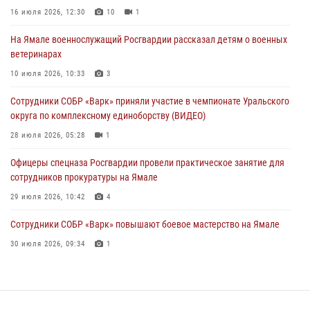
праздником
16 июля 2026, 12:30
10
1
01 августа 2026, 11:28
На Ямале военнослужащий Росгвардии рассказал детям о военных
ветеринарах
Сотрудники СОБР «Варк» повышают боевое мастерство на Ямале
10 июля 2026, 10:33
3
30 июля 2026, 09:34
1
Сотрудники СОБР «Варк» приняли участие в чемпионате Уральского
Офицеры спецназа Росгвардии провели практическое занятие для
округа по комплексному единоборству (ВИДЕО)
сотрудников прокуратуры на Ямале
28 июля 2026, 05:28
1
29 июля 2026, 10:42
4
Офицеры спецназа Росгвардии провели практическое занятие для
сотрудников прокуратуры на Ямале
29 июля 2026, 10:42
4
Сотрудники СОБР «Варк» повышают боевое мастерство на Ямале
30 июля 2026, 09:34
1
«Каникулы с Росгвардией» продолжаются на Ямале
18 июля 2026, 09:36
3