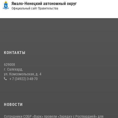
«Росгвардия. Вехи истории»: войска правопорядка на охране
Ямало-Ненецкий автономный округ
стратегических объектов поверженной Германии (видео)
Официальный сайт Правительства
15 июля 2026, 11:18
1
На Ямале подведены итоги работы вневедомственной охраны
Росгвардии за первое полугодие 2026 года
14 июля 2026, 06:53
«Росгвардия. Вехи истории»: борьба войск правопорядка против
КОНТАКТЫ
бандитско-националистического подполья (видео)
20 июля 2026, 09:03
1
629008
г. Салехард,
ул. Комсомольская, д. 4
+ 7 (34922) 3-48-70
НОВОСТИ
Сотрудники СОБР «Варк» провели «Зарядку с Росгвардией» для