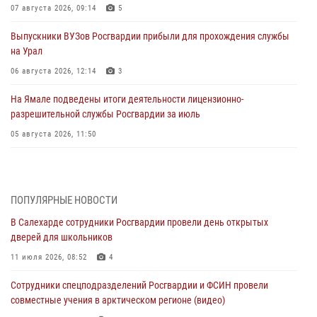
07 августа 2026, 09:14
5
Выпускники ВУЗов Росгвардии прибыли для прохождения службы
на Урал
06 августа 2026, 12:14
3
На Ямале подведены итоги деятельности лицензионно-
разрешительной службы Росгвардии за июль
05 августа 2026, 11:50
Росгвардия обеспечила общественный порядок в период
празднования Дня ВДВ на Ямале
03 августа 2026, 07:21
2
ПОПУЛЯРНЫЕ НОВОСТИ
В Салехарде сотрудники Росгвардии провели день открытых
Генерал-полковник Юрий Аверин выступил на Всероссийском
дверей для школьников
молодёжном образовательном форуме «Территория смыслов»
11 июля 2026, 08:52
4
03 августа 2026, 06:54
2
Сотрудники спецподразделений Росгвардии и ФСИН провели
Директор Росгвардии Герой России генерал армии Виктор Золотов
совместные учения в арктическом регионе (видео)
поздравил специалистов подразделений тыла с профессиональным