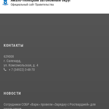
руг
Салехард
«Каникулы с Росгвардией» продолжаются на Ямале
Официальный сайт города
18 июля 2026, 09:36
3
«Росгвардия. Вехи истории»: войска правопорядка на охране
стратегических объектов поверженной Германии (видео)
15 июля 2026, 11:18
1
На Ямале подведены итоги работы вневедомственной охраны
КОНТАКТЫ
Росгвардии за первое полугодие 2026 года
14 июля 2026, 06:53
629008
г. Салехард,
ул. Комсомольская, д. 4
+ 7 (34922) 3-48-70
НОВОСТИ
Сотрудники СОБР «Варк» провели «Зарядку с Росгвардией» для
школьников ...