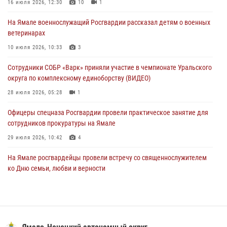
праздником
16 июля 2026, 12:30
10
1
01 августа 2026, 11:28
На Ямале военнослужащий Росгвардии рассказал детям о военных
ветеринарах
Сотрудники СОБР «Варк» повышают боевое мастерство на Ямале
10 июля 2026, 10:33
3
30 июля 2026, 09:34
1
Сотрудники СОБР «Варк» приняли участие в чемпионате Уральского
Офицеры спецназа Росгвардии провели практическое занятие для
округа по комплексному единоборству (ВИДЕО)
сотрудников прокуратуры на Ямале
28 июля 2026, 05:28
1
29 июля 2026, 10:42
4
Офицеры спецназа Росгвардии провели практическое занятие для
сотрудников прокуратуры на Ямале
29 июля 2026, 10:42
4
На Ямале росгвардейцы провели встречу со священнослужителем
ко Дню семьи, любви и верности
08 июля 2026, 09:28
1
Сотрудники СОБР «Варк» повышают боевое мастерство на Ямале
30 июля 2026, 09:34
1