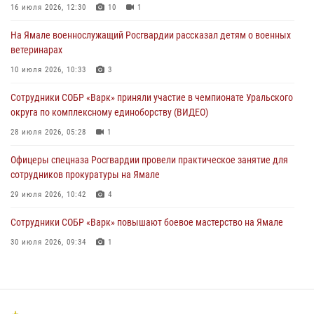
праздником
16 июля 2026, 12:30
10
1
01 августа 2026, 11:28
На Ямале военнослужащий Росгвардии рассказал детям о военных
ветеринарах
Сотрудники СОБР «Варк» повышают боевое мастерство на Ямале
10 июля 2026, 10:33
3
30 июля 2026, 09:34
1
Сотрудники СОБР «Варк» приняли участие в чемпионате Уральского
Офицеры спецназа Росгвардии провели практическое занятие для
округа по комплексному единоборству (ВИДЕО)
сотрудников прокуратуры на Ямале
28 июля 2026, 05:28
1
29 июля 2026, 10:42
4
Офицеры спецназа Росгвардии провели практическое занятие для
сотрудников прокуратуры на Ямале
29 июля 2026, 10:42
4
Сотрудники СОБР «Варк» повышают боевое мастерство на Ямале
30 июля 2026, 09:34
1
«Каникулы с Росгвардией» продолжаются на Ямале
18 июля 2026, 09:36
3