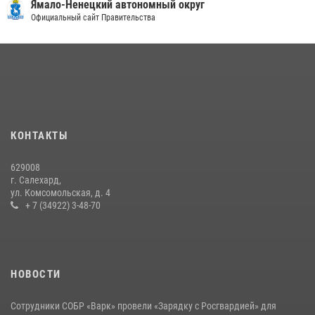
«Росгвардия. Вехи истории»: войска правопорядка на охране
Ямало-Ненецкий автономный округ
стратегических объектов поверженной Германии (видео)
Официальный сайт Правительства
15 июля 2026, 11:18
1
На Ямале подведены итоги работы вневедомственной охраны
Росгвардии за первое полугодие 2026 года
14 июля 2026, 06:53
«Росгвардия. Вехи истории»: борьба войск правопорядка против
КОНТАКТЫ
бандитско-националистического подполья (видео)
20 июля 2026, 09:03
1
629008
г. Салехард,
ул. Комсомольская, д. 4
+ 7 (34922) 3-48-70
НОВОСТИ
Сотрудники СОБР «Варк» провели «Зарядку с Росгвардией» для