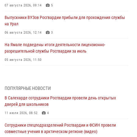
07 августа 2026, 09:14
5
Выпускники ВУЗов Росгвардии прибыли для прохождения службы
на Урал
06 августа 2026, 12:14
3
На Ямале подведены итоги деятельности лицензионно-
разрешительной службы Росгвардии за июль
05 августа 2026, 11:50
Росгвардия обеспечила общественный порядок в период
празднования Дня ВДВ на Ямале
03 августа 2026, 07:21
2
ПОПУЛЯРНЫЕ НОВОСТИ
В Салехарде сотрудники Росгвардии провели день открытых
Генерал-полковник Юрий Аверин выступил на Всероссийском
дверей для школьников
молодёжном образовательном форуме «Территория смыслов»
11 июля 2026, 08:52
4
03 августа 2026, 06:54
2
Сотрудники спецподразделений Росгвардии и ФСИН провели
Директор Росгвардии Герой России генерал армии Виктор Золотов
совместные учения в арктическом регионе (видео)
поздравил специалистов подразделений тыла с профессиональным