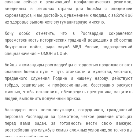
связана сейчас с реализацией профилактических режимов,
введённых в регионах страны для борьбы с эпидемией
коронавируса, и вы достойно, с уважением к людям, с заботой об
их здоровье выполняете эту гуманитарную миссию.
Хочу особо отметить, что в Росгвардии сохраняется
преемственность исторических традиций вошедших в её состав
Внутренних войск, ряда служб МВД России, подразделений
спецназначения – ОМОН и СОБР.
Бойцы и командиры-росгвардейцы с гордостью продолжают этот
славный боевой путь – путь стойкости и мужества, честного,
преданного служения Родине и нашему народу, действуют
твёрдо, решительно и профессионально, бесстрашно рискуют
жизнью, чтобы остановить, обезвредить преступника, защитить
людей, выполнить полученный приказ.
Благодарю всех военнослужащих, сотрудников, гражданский
персонал Росгвардии за грамотное, чёткое решение стоящих
перед вами задач, за готовность нести свою важную,
востребованную службу в самых сложных условиях, за то, что вы
всегда на своём посту.