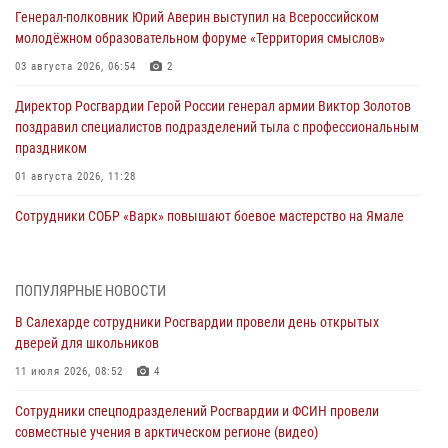
Генерал-полковник Юрий Аверин выступил на Всероссийском
молодёжном образовательном форуме «Территория смыслов»
03 августа 2026, 06:54
2
Директор Росгвардии Герой России генерал армии Виктор Золотов
поздравил специалистов подразделений тыла с профессиональным
праздником
01 августа 2026, 11:28
Сотрудники СОБР «Варк» повышают боевое мастерство на Ямале
30 июля 2026, 09:34
1
Офицеры спецназа Росгвардии провели практическое занятие для
ПОПУЛЯРНЫЕ НОВОСТИ
сотрудников прокуратуры на Ямале
В Салехарде сотрудники Росгвардии провели день открытых
29 июля 2026, 10:42
4
дверей для школьников
В Уральском округе Росгвардии состоялось заседание
11 июля 2026, 08:52
4
оперативного штаба
Сотрудники спецподразделений Росгвардии и ФСИН провели
29 июля 2026, 10:39
совместные учения в арктическом регионе (видео)