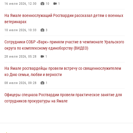
Сотрудники СОБР «Варк» приняли участие в чемпионате Уральского
16 июля 2026, 12:30
10
1
округа по комплексному единоборству (ВИДЕО)
На Ямале военнослужащий Росгвардии рассказал детям о военных
28 июля 2026, 05:28
1
ветеринарах
На Полярном круге Росгвардия обеспечила безопасность турнира
10 июля 2026, 10:33
3
по пляжному волейболу
Сотрудники СОБР «Варк» приняли участие в чемпионате Уральского
27 июля 2026, 09:04
3
округа по комплексному единоборству (ВИДЕО)
28 июля 2026, 05:28
1
На Ямале росгвардейцы провели встречу со священнослужителем
ко Дню семьи, любви и верности
08 июля 2026, 09:28
1
Офицеры спецназа Росгвардии провели практическое занятие для
сотрудников прокуратуры на Ямале
29 июля 2026, 10:42
4
Сотрудники СОБР «Варк» повышают боевое мастерство на Ямале
30 июля 2026, 09:34
1