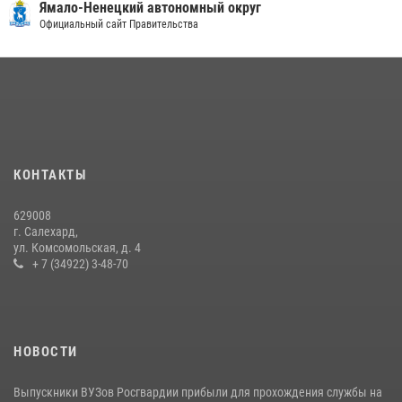
Ямало-Ненецкий автономный округ
«Каникулы с Росгвардией» продолжаются на Ямале
Официальный сайт Правительства
18 июля 2026, 09:36
3
«Росгвардия. Вехи истории»: войска правопорядка на охране
стратегических объектов поверженной Германии (видео)
15 июля 2026, 11:18
1
На Ямале подведены итоги работы вневедомственной охраны
КОНТАКТЫ
Росгвардии за первое полугодие 2026 года
14 июля 2026, 06:53
629008
г. Салехард,
ул. Комсомольская, д. 4
+ 7 (34922) 3-48-70
НОВОСТИ
Выпускники ВУЗов Росгвардии прибыли для прохождения службы на