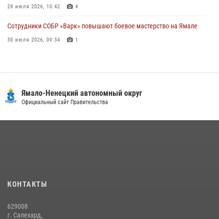
29 июля 2026, 10:42
4
Сотрудники СОБР «Варк» повышают боевое мастерство на Ямале
30 июля 2026, 09:34
1
«Каникулы с Росгвардией» продолжаются на Ямале
18 июля 2026, 09:36
3
«Росгвардия. Вехи истории»: войска правопорядка на охране
Ямало-Ненецкий автономный округ
стратегических объектов поверженной Германии (видео)
Официальный сайт Правительства
15 июля 2026, 11:18
1
На Ямале подведены итоги работы вневедомственной охраны
Росгвардии за первое полугодие 2026 года
14 июля 2026, 06:53
«Росгвардия. Вехи истории»: борьба войск правопорядка против
КОНТАКТЫ
бандитско-националистического подполья (видео)
20 июля 2026, 09:03
1
629008
г. Салехард,