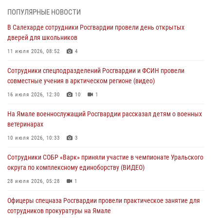
03 августа 2026, 07:21
2
ПОПУЛЯРНЫЕ НОВОСТИ
В Салехарде сотрудники Росгвардии провели день открытых
Генерал-полковник Юрий Аверин выступил на Всероссийском
дверей для школьников
молодёжном образовательном форуме «Территория смыслов»
11 июля 2026, 08:52
4
03 августа 2026, 06:54
2
Сотрудники спецподразделений Росгвардии и ФСИН провели
Директор Росгвардии Герой России генерал армии Виктор Золотов
совместные учения в арктическом регионе (видео)
поздравил специалистов подразделений тыла с профессиональным
праздником
16 июля 2026, 12:30
10
1
01 августа 2026, 11:28
На Ямале военнослужащий Росгвардии рассказал детям о военных
ветеринарах
Сотрудники СОБР «Варк» повышают боевое мастерство на Ямале
10 июля 2026, 10:33
3
30 июля 2026, 09:34
1
Сотрудники СОБР «Варк» приняли участие в чемпионате Уральского
Офицеры спецназа Росгвардии провели практическое занятие для
округа по комплексному единоборству (ВИДЕО)
сотрудников прокуратуры на Ямале
28 июля 2026, 05:28
1
29 июля 2026, 10:42
4
Офицеры спецназа Росгвардии провели практическое занятие для
сотрудников прокуратуры на Ямале