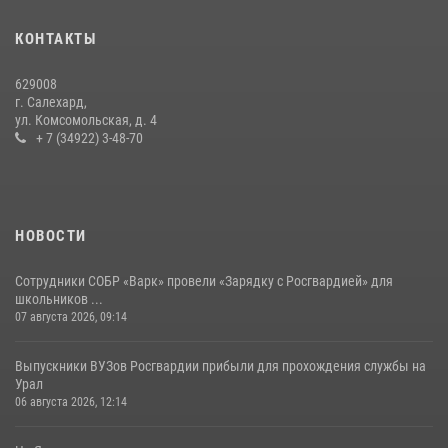
«Росгвардия. Вехи истории»: борьба войск правопорядка против
КОНТАКТЫ
бандитско-националистического подполья (видео)
20 июля 2026, 09:03
1
629008
г. Салехард,
ул. Комсомольская, д. 4
+ 7 (34922) 3-48-70
НОВОСТИ
Сотрудники СОБР «Варк» провели «Зарядку с Росгвардией» для
школьников ...
07 августа 2026, 09:14
Выпускники ВУЗов Росгвардии прибыли для прохождения службы на
Урал
06 августа 2026, 12:14