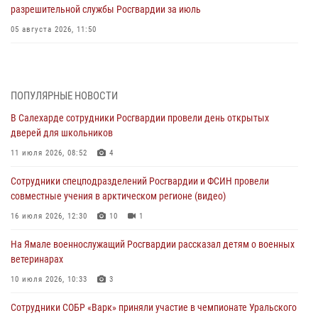
разрешительной службы Росгвардии за июль
05 августа 2026, 11:50
Росгвардия обеспечила общественный порядок в период
празднования Дня ВДВ на Ямале
03 августа 2026, 07:21
2
ПОПУЛЯРНЫЕ НОВОСТИ
В Салехарде сотрудники Росгвардии провели день открытых
Генерал-полковник Юрий Аверин выступил на Всероссийском
дверей для школьников
молодёжном образовательном форуме «Территория смыслов»
11 июля 2026, 08:52
4
03 августа 2026, 06:54
2
Сотрудники спецподразделений Росгвардии и ФСИН провели
Директор Росгвардии Герой России генерал армии Виктор Золотов
совместные учения в арктическом регионе (видео)
поздравил специалистов подразделений тыла с профессиональным
праздником
16 июля 2026, 12:30
10
1
01 августа 2026, 11:28
На Ямале военнослужащий Росгвардии рассказал детям о военных
ветеринарах
Сотрудники СОБР «Варк» повышают боевое мастерство на Ямале
10 июля 2026, 10:33
3
30 июля 2026, 09:34
1
Сотрудники СОБР «Варк» приняли участие в чемпионате Уральского
Офицеры спецназа Росгвардии провели практическое занятие для