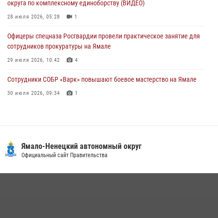
округа по комплексному единоборству (ВИДЕО)
сотрудников прокуратуры на Ямале
28 июля 2026, 05:28
1
29 июля 2026, 10:42
4
Офицеры спецназа Росгвардии провели практическое занятие для
сотрудников прокуратуры на Ямале
29 июля 2026, 10:42
4
Сотрудники СОБР «Варк» повышают боевое мастерство на Ямале
30 июля 2026, 09:34
1
«Росгвардия. Вехи истории»: войска правопорядка на охране
стратегических объектов поверженной Германии (видео)
15 июля 2026, 11:18
1
Ямало-Ненецкий автономный округ
«Каникулы с Росгвардией» продолжаются на Ямале
Официальный сайт Правительства
18 июля 2026, 09:36
3
На Ямале подведены итоги работы вневедомственной охраны
Росгвардии за первое полугодие 2026 года
14 июля 2026, 06:53