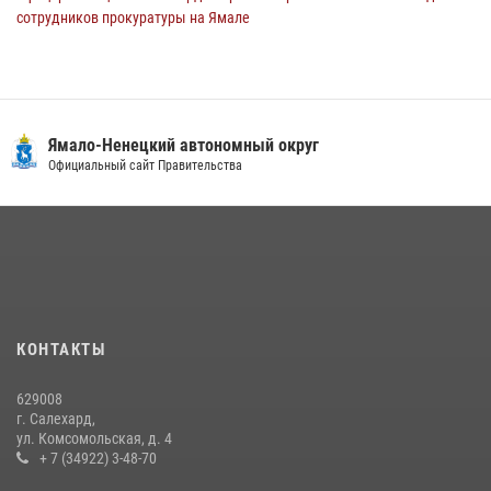
сотрудников прокуратуры на Ямале
29 июля 2026, 10:42
4
Сотрудники СОБР «Варк» повышают боевое мастерство на Ямале
30 июля 2026, 09:34
1
Ямало-Ненецкий автономный округ
«Каникулы с Росгвардией» продолжаются на Ямале
Официальный сайт Правительства
18 июля 2026, 09:36
3
«Росгвардия. Вехи истории»: войска правопорядка на охране
стратегических объектов поверженной Германии (видео)
15 июля 2026, 11:18
1
На Ямале подведены итоги работы вневедомственной охраны
КОНТАКТЫ
Росгвардии за первое полугодие 2026 года
14 июля 2026, 06:53
629008
г. Салехард,
ул. Комсомольская, д. 4
+ 7 (34922) 3-48-70