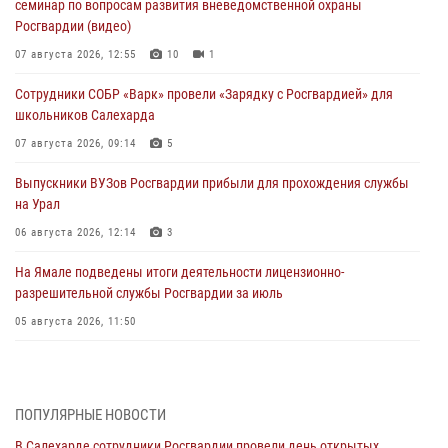
семинар по вопросам развития вневедомственной охраны
Росгвардии (видео)
07 августа 2026, 12:55
10
1
Сотрудники СОБР «Варк» провели «Зарядку с Росгвардией» для
школьников Салехарда
07 августа 2026, 09:14
5
Выпускники ВУЗов Росгвардии прибыли для прохождения службы
на Урал
06 августа 2026, 12:14
3
На Ямале подведены итоги деятельности лицензионно-
разрешительной службы Росгвардии за июль
05 августа 2026, 11:50
Росгвардия обеспечила общественный порядок в период
празднования Дня ВДВ на Ямале
03 августа 2026, 07:21
2
ПОПУЛЯРНЫЕ НОВОСТИ
В Салехарде сотрудники Росгвардии провели день открытых