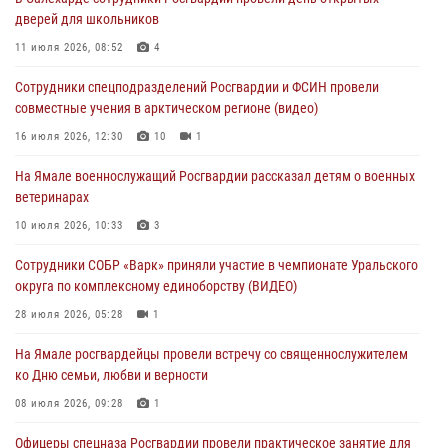
Генерал-полковник Юрий Аверин выступил на Всероссийском
дверей для школьников
молодёжном образовательном форуме «Территория смыслов»
11 июля 2026, 08:52
4
03 августа 2026, 06:54
2
Сотрудники спецподразделений Росгвардии и ФСИН провели
Директор Росгвардии Герой России генерал армии Виктор Золотов
совместные учения в арктическом регионе (видео)
поздравил специалистов подразделений тыла с профессиональным
праздником
16 июля 2026, 12:30
10
1
01 августа 2026, 11:28
На Ямале военнослужащий Росгвардии рассказал детям о военных
ветеринарах
Сотрудники СОБР «Варк» повышают боевое мастерство на Ямале
10 июля 2026, 10:33
3
30 июля 2026, 09:34
1
Сотрудники СОБР «Варк» приняли участие в чемпионате Уральского
Офицеры спецназа Росгвардии провели практическое занятие для
округа по комплексному единоборству (ВИДЕО)
сотрудников прокуратуры на Ямале
28 июля 2026, 05:28
1
29 июля 2026, 10:42
4
На Ямале росгвардейцы провели встречу со священнослужителем
ко Дню семьи, любви и верности
08 июля 2026, 09:28
1
Офицеры спецназа Росгвардии провели практическое занятие для