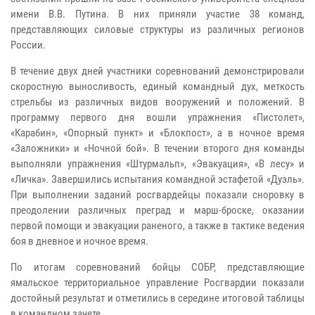
имени В.В. Путина. В них приняли участие 38 команд,
представляющих силовые структуры из различных регионов
России.
В течение двух дней участники соревнований демонстрировали
скоростную выносливость, единый командный дух, меткость
стрельбы из различных видов вооружений и положений. В
программу первого дня вошли упражнения «Пистолет»,
«Карабин», «Опорный пункт» и «Блокпост», а в ночное время
«Заложники» и «Ночной бой». В течении второго дня команды
выполняли упражнения «Штурмальп», «Эвакуация», «В лесу» и
«Личка». Завершились испытания командной эстафетой «Дуэль».
При выполнении заданий росгвардейцы показали сноровку в
преодолении различных преград и марш-броске, оказании
первой помощи и эвакуации раненого, а также в тактике ведения
боя в дневное и ночное время.
По итогам соревнований бойцы СОБР, представляющие
ямальское территориальное управление Росгвардии показали
достойный результат и отметились в середине итоговой таблицы
в командном зачете.