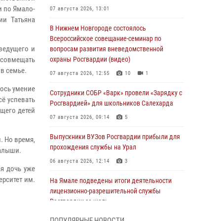
и по Ямало-
07 августа 2026, 13:01
ии Татьяна
В Нижнем Новгороде состоялось
Всероссийское совещание-семинар по
ведущего и
вопросам развития вневедомственной
 совмещать
охраны Росгвардии (видео)
в семье.
07 августа 2026, 12:55
10
1
лось умение
Сотрудники СОБР «Варк» провели «Зарядку с
сё успевать
Росгвардией» для школьников Салехарда
ющего детей
07 августа 2026, 09:14
5
Выпускники ВУЗов Росгвардии прибыли для
. Но время,
прохождения службы на Урал
малыши.
06 августа 2026, 12:14
3
ая дочь уже
ерситет им.
На Ямале подведены итоги деятельности
лицензионно-разрешительной службы
Росгвардии за июль
05 августа 2026, 11:50
ПОПУЛЯРНЫЕ НОВОСТИ