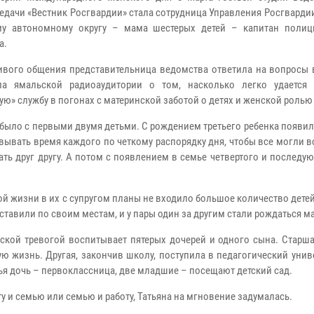
едачи «Вестник Росгвардии» стала сотрудница Управления Росгварди
му автономному округу – мама шестерых детей – капитан полиц
а.
ивого общения представительница ведомства ответила на вопросы 
ала ямальской радиоаудитории о том, насколько легко удается
ую» службу в погонах с материнской заботой о детях и женской ролью 
было с первыми двумя детьми. С рождением третьего ребенка появи
вывать время каждого по четкому распорядку дня, чтобы все могли в
ать друг другу. А потом с появлением в семье четвертого и последу
ой жизни в их с супругом планы не входило большое количество детей
сставили по своим местам, и у пары один за другим стали рождаться 
нской тревогой воспитывает пятерых дочерей и одного сына. Старш
ю жизнь. Другая, закончив школу, поступила в педагогический унив
етья дочь – первоклассница, две младшие – посещают детский сад.
у и семью или семью и работу, Татьяна на мгновение задумалась.