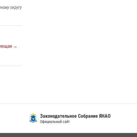
14 июля 2026, 06:53
ному округу
«Росгвардия. Вехи истории»: борьба войск
правопорядка против бандитско-
националистического подполья (видео)
20 июля 2026, 09:03
1
ующая →
Законодательное Собрание ЯНАО
Официальный сайт