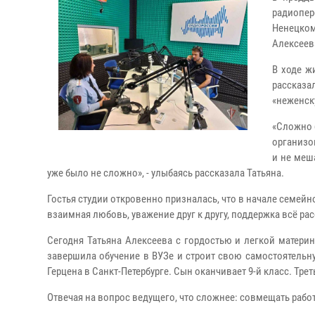
радиопер
Ненецко
Алексеев
В ходе ж
рассказ
«неженск
«Сложно 
организо
и не меш
уже было не сложно», - улыбаясь рассказала Татьяна.
Гостья студии откровенно призналась, что в начале семейн
взаимная любовь, уважение друг к другу, поддержка всё ра
Сегодня Татьяна Алексеева с гордостью и легкой матери
завершила обучение в ВУЗе и строит свою самостоятельну
Герцена в Санкт-Петербурге. Сын оканчивает 9-й класс. Тр
Отвечая на вопрос ведущего, что сложнее: совмещать работ