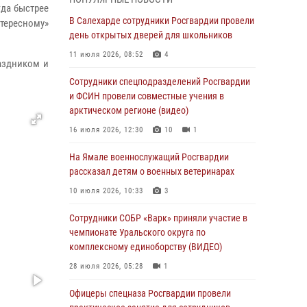
гда быстрее
Росгвардия обеспечила общественный
В Салехарде сотрудники Росгвардии провели
нтересному»
порядок в период празднования Дня ВДВ на
день открытых дверей для школьников
Ямале
11 июля 2026, 08:52
4
аздником и
03 августа 2026, 07:21
2
Сотрудники спецподразделений Росгвардии
Генерал-полковник Юрий Аверин выступил на
и ФСИН провели совместные учения в
Всероссийском молодёжном
арктическом регионе (видео)
образовательном форуме «Территория
16 июля 2026, 12:30
10
1
смыслов»
На Ямале военнослужащий Росгвардии
03 августа 2026, 06:54
2
рассказал детям о военных ветеринарах
Директор Росгвардии Герой России генерал
10 июля 2026, 10:33
3
армии Виктор Золотов поздравил
специалистов подразделений тыла с
Сотрудники СОБР «Варк» приняли участие в
профессиональным праздником
чемпионате Уральского округа по
комплексному единоборству (ВИДЕО)
01 августа 2026, 11:28
28 июля 2026, 05:28
1
Сотрудники СОБР «Варк» повышают боевое
мастерство на Ямале
Офицеры спецназа Росгвардии провели