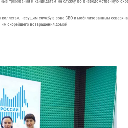
ные требования к кандидатам на службу во вневедомственную охр
м коллегам, несущим службу в зоне СВО и мобилизованным северяна
в им скорейшего возвращения домой.