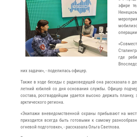
эфире т
Ненецком
меропри
мобилиз
операции
«Совмес
Сталингр
где реб
Впослед
них задачи», - поделилась офицер.
Также в ходе беседы с радиоведущей она рассказала о д
летний юбилей со дня основания службы. Офицер подчер
состава, росгвардейцам удается высоко держать планку,
арктического региона.
«Экипажи вневедомственной охраны прибывают на мест
приходится всегда быть готовыми к самому разнообразн
огневой подготовке», - рассказала Ольга Светлова.