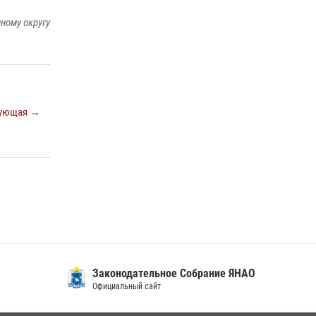
15 июля 2026, 11:18
1
ному округу
На Ямале подведены итоги работы
вневедомственной охраны Росгвардии за
первое полугодие 2026 года
14 июля 2026, 06:53
ующая →
Законодательное Собрание ЯНАО
Официальный сайт