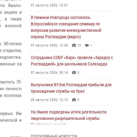
 по Ямало-
07 августа 2026, 13:01
х акциях и
В Нижнем Новгороде состоялось
, а также
Всероссийское совещание-семинар по
й военной
вопросам развития вневедомственной
охраны Росгвардии (видео)
к 80-летию
07 августа 2026, 12:55
10
1
е открытки,
едомства.
Сотрудники СОБР «Варк» провели «Зарядку с
оженные на
Росгвардией» для школьников Салехарда
07 августа 2026, 09:14
5
тметить 70-
Выпускники ВУЗов Росгвардии прибыли для
ке личного
прохождения службы на Урал
 и поселках
06 августа 2026, 12:14
3
На Ямале подведены итоги деятельности
первых. Им
лицензионно-разрешительной службы
зической и
Росгвардии за июль
05 августа 2026, 11:50
ПОПУЛЯРНЫЕ НОВОСТИ