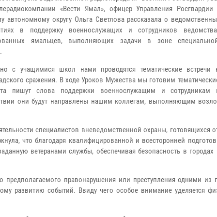
елерадиокомпании «Вести Ямал», офицер Управления Росгвардии
у автономному округу Ольга Светлова рассказала о ведомственны
ятиях в поддержку военнослужащих и сотрудников ведомства
ованных ямальцев, выполняющих задачи в зоне специально
.
тно с учащимися школ нами проводятся тематические встречи 
адского сражения. В ходе Уроков Мужества мы готовим тематически
ята пишут слова поддержки военнослужащим и сотрудникам в
ствии они будут направлены нашим коллегам, выполняющим возл
еятельности специалистов вневедомственной охраны, готовящихся о
кнула, что благодаря квалифицированной и всесторонней подготов
 заданную ветеранами службы, обеспечивая безопасность в городах
о предполагаемого правонарушения или преступления одними из 
ому развитию событий. Ввиду чего особое внимание уделяется фи