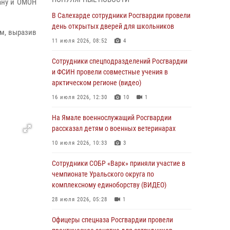
ану и ОМОН
Росгвардия обеспечила общественный
В Салехарде сотрудники Росгвардии провели
порядок в период празднования Дня ВДВ на
день открытых дверей для школьников
м, выразив
Ямале
11 июля 2026, 08:52
4
03 августа 2026, 07:21
2
Сотрудники спецподразделений Росгвардии
Генерал-полковник Юрий Аверин выступил на
и ФСИН провели совместные учения в
Всероссийском молодёжном
арктическом регионе (видео)
образовательном форуме «Территория
16 июля 2026, 12:30
10
1
смыслов»
На Ямале военнослужащий Росгвардии
03 августа 2026, 06:54
2
рассказал детям о военных ветеринарах
Директор Росгвардии Герой России генерал
10 июля 2026, 10:33
3
армии Виктор Золотов поздравил
специалистов подразделений тыла с
Сотрудники СОБР «Варк» приняли участие в
профессиональным праздником
чемпионате Уральского округа по
комплексному единоборству (ВИДЕО)
01 августа 2026, 11:28
28 июля 2026, 05:28
1
Сотрудники СОБР «Варк» повышают боевое
мастерство на Ямале
Офицеры спецназа Росгвардии провели