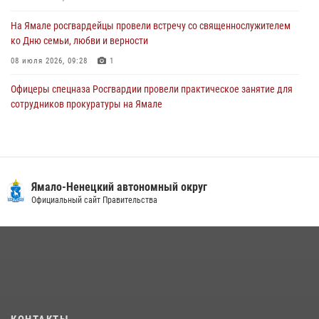
На Ямале росгвардейцы провели встречу со священнослужителем
ко Дню семьи, любви и верности
08 июля 2026, 09:28
1
Офицеры спецназа Росгвардии провели практическое занятие для
сотрудников прокуратуры на Ямале
29 июля 2026, 10:42
4
«Каникулы с Росгвардией» продолжаются на Ямале
18 июля 2026, 09:36
3
Ямало-Ненецкий автономный округ
Сотрудники СОБР «Варк» повышают боевое мастерство на Ямале
Официальный сайт Правительства
30 июля 2026, 09:34
1
«Росгвардия. Вехи истории»: войска правопорядка на охране
стратегических объектов поверженной Германии (видео)
15 июля 2026, 11:18
1
На Ямале подведены итоги работы вневедомственной охраны