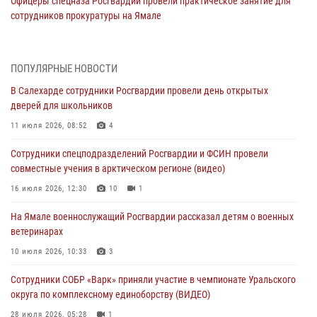
Офицеры спецназа Росгвардии провели практическое занятие для
сотрудников прокуратуры на Ямале
29 июля 2026, 10:42
4
В Уральском округе Росгвардии состоялось заседание
ПОПУЛЯРНЫЕ НОВОСТИ
оперативного штаба
В Салехарде сотрудники Росгвардии провели день открытых
29 июля 2026, 10:39
дверей для школьников
Сотрудники СОБР «Варк» приняли участие в чемпионате Уральского
11 июля 2026, 08:52
4
округа по комплексному единоборству (ВИДЕО)
Сотрудники спецподразделений Росгвардии и ФСИН провели
28 июля 2026, 05:28
1
совместные учения в арктическом регионе (видео)
На Полярном круге Росгвардия обеспечила безопасность турнира
16 июля 2026, 12:30
10
1
по пляжному волейболу
На Ямале военнослужащий Росгвардии рассказал детям о военных
27 июля 2026, 09:04
3
ветеринарах
Акция «Каникулы с Росгвардией» продолжается на Ямале
10 июля 2026, 10:33
3
24 июля 2026, 03:34
3
Сотрудники СОБР «Варк» приняли участие в чемпионате Уральского
округа по комплексному единоборству (ВИДЕО)
28 июля 2026, 05:28
1