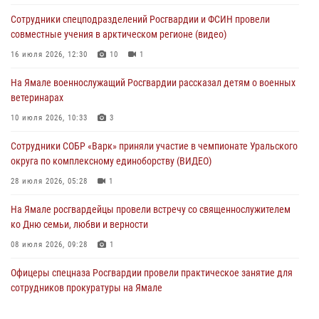
округа по комплексному единоборству (ВИДЕО)
Сотрудники спецподразделений Росгвардии и ФСИН провели
28 июля 2026, 05:28
1
совместные учения в арктическом регионе (видео)
На Полярном круге Росгвардия обеспечила безопасность турнира
16 июля 2026, 12:30
10
1
по пляжному волейболу
На Ямале военнослужащий Росгвардии рассказал детям о военных
27 июля 2026, 09:04
3
ветеринарах
Акция «Каникулы с Росгвардией» продолжается на Ямале
10 июля 2026, 10:33
3
24 июля 2026, 03:34
3
Сотрудники СОБР «Варк» приняли участие в чемпионате Уральского
округа по комплексному единоборству (ВИДЕО)
28 июля 2026, 05:28
1
На Ямале росгвардейцы провели встречу со священнослужителем
ко Дню семьи, любви и верности
08 июля 2026, 09:28
1
Офицеры спецназа Росгвардии провели практическое занятие для
сотрудников прокуратуры на Ямале
29 июля 2026, 10:42
4