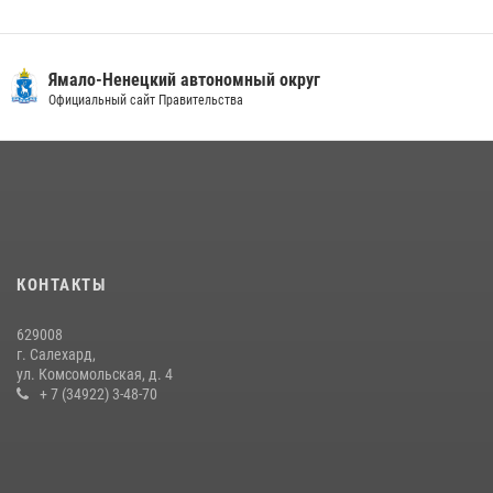
«Каникулы с Росгвардией» продолжаются на Ямале
18 июля 2026, 09:36
3
Ямало-Ненецкий автономный округ
Сотрудники СОБР «Варк» повышают боевое мастерство на Ямале
Официальный сайт Правительства
30 июля 2026, 09:34
1
«Росгвардия. Вехи истории»: войска правопорядка на охране
стратегических объектов поверженной Германии (видео)
15 июля 2026, 11:18
1
На Ямале подведены итоги работы вневедомственной охраны
КОНТАКТЫ
Росгвардии за первое полугодие 2026 года
14 июля 2026, 06:53
629008
г. Салехард,
ул. Комсомольская, д. 4
+ 7 (34922) 3-48-70