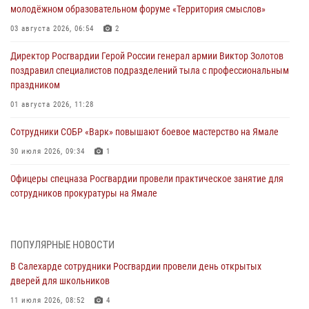
молодёжном образовательном форуме «Территория смыслов»
03 августа 2026, 06:54
2
Директор Росгвардии Герой России генерал армии Виктор Золотов
поздравил специалистов подразделений тыла с профессиональным
праздником
01 августа 2026, 11:28
Сотрудники СОБР «Варк» повышают боевое мастерство на Ямале
30 июля 2026, 09:34
1
Офицеры спецназа Росгвардии провели практическое занятие для
сотрудников прокуратуры на Ямале
29 июля 2026, 10:42
4
В Уральском округе Росгвардии состоялось заседание
ПОПУЛЯРНЫЕ НОВОСТИ
оперативного штаба
В Салехарде сотрудники Росгвардии провели день открытых
29 июля 2026, 10:39
дверей для школьников
Сотрудники СОБР «Варк» приняли участие в чемпионате Уральского
11 июля 2026, 08:52
4