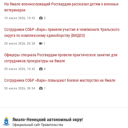
На Ямале военнослужащий Росгвардии рассказал детям о военных
ветеринарах
Сотрудники СОБР «Варк» повышают боевое мастерство на Ямале
10 июля 2026, 10:33
3
30 июля 2026, 09:34
1
Сотрудники СОБР «Варк» приняли участие в чемпионате Уральского
Офицеры спецназа Росгвардии провели практическое занятие для
округа по комплексному единоборству (ВИДЕО)
сотрудников прокуратуры на Ямале
28 июля 2026, 05:28
1
29 июля 2026, 10:42
4
Офицеры спецназа Росгвардии провели практическое занятие для
сотрудников прокуратуры на Ямале
29 июля 2026, 10:42
4
Сотрудники СОБР «Варк» повышают боевое мастерство на Ямале
30 июля 2026, 09:34
1
«Каникулы с Росгвардией» продолжаются на Ямале
18 июля 2026, 09:36
3
«Росгвардия. Вехи истории»: войска правопорядка на охране
Ямало-Ненецкий автономный округ
стратегических объектов поверженной Германии (видео)
Официальный сайт Правительства