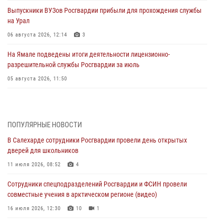
Выпускники ВУЗов Росгвардии прибыли для прохождения службы
на Урал
06 августа 2026, 12:14
3
На Ямале подведены итоги деятельности лицензионно-
разрешительной службы Росгвардии за июль
05 августа 2026, 11:50
Росгвардия обеспечила общественный порядок в период
празднования Дня ВДВ на Ямале
03 августа 2026, 07:21
2
ПОПУЛЯРНЫЕ НОВОСТИ
В Салехарде сотрудники Росгвардии провели день открытых
Генерал-полковник Юрий Аверин выступил на Всероссийском
дверей для школьников
молодёжном образовательном форуме «Территория смыслов»
11 июля 2026, 08:52
4
03 августа 2026, 06:54
2
Сотрудники спецподразделений Росгвардии и ФСИН провели
Директор Росгвардии Герой России генерал армии Виктор Золотов
совместные учения в арктическом регионе (видео)
поздравил специалистов подразделений тыла с профессиональным
праздником
16 июля 2026, 12:30
10
1
01 августа 2026, 11:28