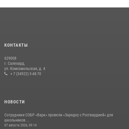
15 июля 2026, 11:18
1
На Ямале подведены итоги работы вневедомственной охраны
Росгвардии за первое полугодие 2026 года
14 июля 2026, 06:53
«Росгвардия. Вехи истории»: борьба войск правопорядка против
КОНТАКТЫ
бандитско-националистического подполья (видео)
20 июля 2026, 09:03
1
629008
г. Салехард,
ул. Комсомольская, д. 4
+ 7 (34922) 3-48-70
НОВОСТИ
Сотрудники СОБР «Варк» провели «Зарядку с Росгвардией» для
школьников ...
07 августа 2026, 09:14