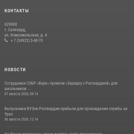
«Росгвардия. Вехи истории»: борьба войск правопорядка против
КОНТАКТЫ
бандитско-националистического подполья (видео)
20 июля 2026, 09:03
1
629008
г. Салехард,
ул. Комсомольская, д. 4
+ 7 (34922) 3-48-70
НОВОСТИ
Сотрудники СОБР «Варк» провели «Зарядку с Росгвардией» для
школьников ...
07 августа 2026, 09:14
Выпускники ВУЗов Росгвардии прибыли для прохождения службы на
Урал
06 августа 2026, 12:14
На Ямале подведены итоги деятельности лицензионно-