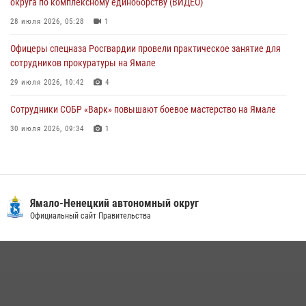
округа по комплексному единоборству (ВИДЕО)
сотрудников прокуратуры на Ямале
28 июля 2026, 05:28
1
29 июля 2026, 10:42
4
Офицеры спецназа Росгвардии провели практическое занятие для
сотрудников прокуратуры на Ямале
29 июля 2026, 10:42
4
Сотрудники СОБР «Варк» повышают боевое мастерство на Ямале
30 июля 2026, 09:34
1
«Каникулы с Росгвардией» продолжаются на Ямале
18 июля 2026, 09:36
3
«Росгвардия. Вехи истории»: войска правопорядка на охране
Ямало-Ненецкий автономный округ
стратегических объектов поверженной Германии (видео)
Официальный сайт Правительства
15 июля 2026, 11:18
1
На Ямале подведены итоги работы вневедомственной охраны
Росгвардии за первое полугодие 2026 года
14 июля 2026, 06:53