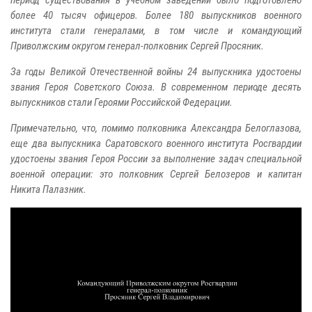
более 40 тысяч офицеров. Более 180 выпускников военного
института стали генералами, в том числе и командующий
Приволжским округом генерал-полковник Сергей Просяник.
За годы Великой Отечественной войны 24 выпускника удостоены
звания Героя Советского Союза. В современном периоде десять
выпускников стали Героями Российской Федерации.
Примечательно, что, помимо полковника Александра Белоглазова,
еще два выпускника Саратовского военного института Росгвардии
удостоены звания Героя России за выполнение задач специальной
военной операции: это полковник Сергей Белозеров и капитан
Никита Палазник.