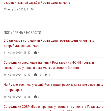
разрешительной службы Росгвардии за июль
05 августа 2026, 11:50
Росгвардия обеспечила общественный порядок в период
празднования Дня ВДВ на Ямале
03 августа 2026, 07:21
2
ПОПУЛЯРНЫЕ НОВОСТИ
В Салехарде сотрудники Росгвардии провели день открытых
Генерал-полковник Юрий Аверин выступил на Всероссийском
дверей для школьников
молодёжном образовательном форуме «Территория смыслов»
11 июля 2026, 08:52
4
03 августа 2026, 06:54
2
Сотрудники спецподразделений Росгвардии и ФСИН провели
Директор Росгвардии Герой России генерал армии Виктор Золотов
совместные учения в арктическом регионе (видео)
поздравил специалистов подразделений тыла с профессиональным
праздником
16 июля 2026, 12:30
10
1
01 августа 2026, 11:28
На Ямале военнослужащий Росгвардии рассказал детям о военных
ветеринарах
Сотрудники СОБР «Варк» повышают боевое мастерство на Ямале
10 июля 2026, 10:33
3
30 июля 2026, 09:34
1
Сотрудники СОБР «Варк» приняли участие в чемпионате Уральского
Офицеры спецназа Росгвардии провели практическое занятие для