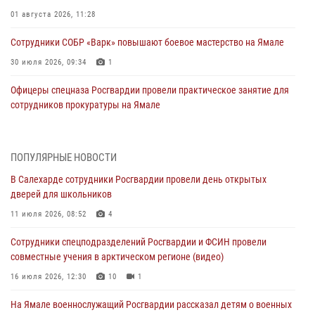
01 августа 2026, 11:28
Сотрудники СОБР «Варк» повышают боевое мастерство на Ямале
30 июля 2026, 09:34
1
Офицеры спецназа Росгвардии провели практическое занятие для
сотрудников прокуратуры на Ямале
29 июля 2026, 10:42
4
В Уральском округе Росгвардии состоялось заседание
ПОПУЛЯРНЫЕ НОВОСТИ
оперативного штаба
В Салехарде сотрудники Росгвардии провели день открытых
29 июля 2026, 10:39
дверей для школьников
Сотрудники СОБР «Варк» приняли участие в чемпионате Уральского
11 июля 2026, 08:52
4
округа по комплексному единоборству (ВИДЕО)
Сотрудники спецподразделений Росгвардии и ФСИН провели
28 июля 2026, 05:28
1
совместные учения в арктическом регионе (видео)
На Полярном круге Росгвардия обеспечила безопасность турнира
16 июля 2026, 12:30
10
1
по пляжному волейболу
На Ямале военнослужащий Росгвардии рассказал детям о военных
27 июля 2026, 09:04
3