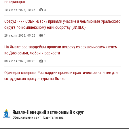
ветеринарах
Акция «Каникулы с Росгвардией» продолжается на Ямале
10 июля 2026, 10:33
3
24 июля 2026, 03:34
3
Сотрудники СОБР «Варк» приняли участие в чемпионате Уральского
округа по комплексному единоборству (ВИДЕО)
28 июля 2026, 05:28
1
На Ямале росгвардейцы провели встречу со священнослужителем
ко Дню семьи, любви и верности
08 июля 2026, 09:28
1
Офицеры спецназа Росгвардии провели практическое занятие для
сотрудников прокуратуры на Ямале
29 июля 2026, 10:42
4
«Каникулы с Росгвардией» продолжаются на Ямале
18 июля 2026, 09:36
3
Салехард
Сотрудники СОБР «Варк» повышают боевое мастерство на Ямале
Официальный сайт города
30 июля 2026, 09:34
1