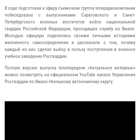
В ходе подготовки к эфиру съемочная группа телерадиокомпании
побеседовала с выпускниками Саратовского и Санкт-
Петербургского военных институтов войск национальной
гвардии Российской Федерации, проходящих службу на Ямале.
Молодые офицеры поделились своими личными историями
жизненного самоопределения и рассказали о том, почему
каждый из них сделал выбор в пользу поступления в военное
учебное заведение Росгвардии.
Полную версию выпуска телепередачи «Актуальное интервью»
можно посмотреть на официальном YouTube канале Управления
Росгвардии по Ямало-Ненецкому автономному округу.