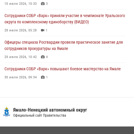
10 июля 2026, 10:33
3
30 июля 2026, 09:34
1
Сотрудники СОБР «Варк» приняли участие в чемпионате Уральского
Офицеры спецназа Росгвардии провели практическое занятие для
округа по комплексному единоборству (ВИДЕО)
сотрудников прокуратуры на Ямале
28 июля 2026, 05:28
1
29 июля 2026, 10:42
4
Офицеры спецназа Росгвардии провели практическое занятие для
сотрудников прокуратуры на Ямале
29 июля 2026, 10:42
4
Сотрудники СОБР «Варк» повышают боевое мастерство на Ямале
30 июля 2026, 09:34
1
«Каникулы с Росгвардией» продолжаются на Ямале
18 июля 2026, 09:36
3
«Росгвардия. Вехи истории»: войска правопорядка на охране
Ямало-Ненецкий автономный округ
стратегических объектов поверженной Германии (видео)
Официальный сайт Правительства
15 июля 2026, 11:18
1