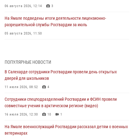
06 августа 2026, 12:14
3
На Ямале подведены итоги деятельности лицензионно-
разрешительной службы Росгвардии за июль
05 августа 2026, 11:50
Росгвардия обеспечила общественный порядок в период
празднования Дня ВДВ на Ямале
03 августа 2026, 07:21
2
ПОПУЛЯРНЫЕ НОВОСТИ
В Салехарде сотрудники Росгвардии провели день открытых
Генерал-полковник Юрий Аверин выступил на Всероссийском
дверей для школьников
молодёжном образовательном форуме «Территория смыслов»
11 июля 2026, 08:52
4
03 августа 2026, 06:54
2
Сотрудники спецподразделений Росгвардии и ФСИН провели
Директор Росгвардии Герой России генерал армии Виктор Золотов
совместные учения в арктическом регионе (видео)
поздравил специалистов подразделений тыла с профессиональным
праздником
16 июля 2026, 12:30
10
1
01 августа 2026, 11:28
На Ямале военнослужащий Росгвардии рассказал детям о военных
ветеринарах
Сотрудники СОБР «Варк» повышают боевое мастерство на Ямале