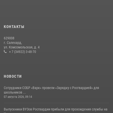
На Ямале подведены итоги работы вневедомственной охраны
Росгвардии за первое полугодие 2026 года
14 июля 2026, 06:53
«Росгвардия. Вехи истории»: борьба войск правопорядка против
КОНТАКТЫ
бандитско-националистического подполья (видео)
20 июля 2026, 09:03
1
629008
г. Салехард,
ул. Комсомольская, д. 4
+ 7 (34922) 3-48-70
НОВОСТИ
Сотрудники СОБР «Варк» провели «Зарядку с Росгвардией» для
школьников ...
07 августа 2026, 09:14
Выпускники ВУЗов Росгвардии прибыли для прохождения службы на