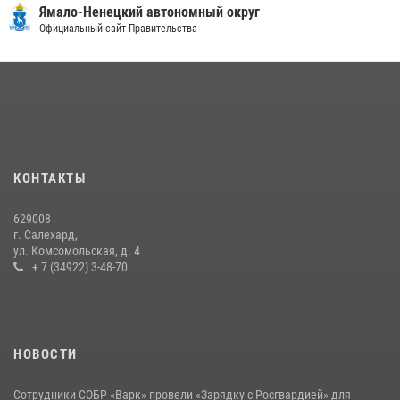
«Росгвардия. Вехи истории»: войска правопорядка на охране
Ямало-Ненецкий автономный округ
стратегических объектов поверженной Германии (видео)
Официальный сайт Правительства
15 июля 2026, 11:18
1
На Ямале подведены итоги работы вневедомственной охраны
Росгвардии за первое полугодие 2026 года
14 июля 2026, 06:53
«Росгвардия. Вехи истории»: борьба войск правопорядка против
КОНТАКТЫ
бандитско-националистического подполья (видео)
20 июля 2026, 09:03
1
629008
г. Салехард,
ул. Комсомольская, д. 4
+ 7 (34922) 3-48-70
НОВОСТИ
Сотрудники СОБР «Варк» провели «Зарядку с Росгвардией» для