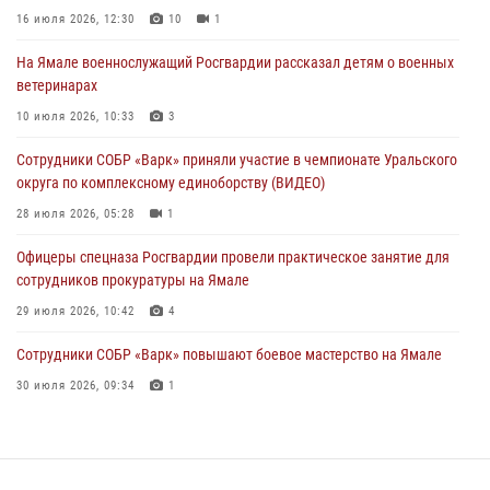
праздником
16 июля 2026, 12:30
10
1
01 августа 2026, 11:28
На Ямале военнослужащий Росгвардии рассказал детям о военных
ветеринарах
Сотрудники СОБР «Варк» повышают боевое мастерство на Ямале
10 июля 2026, 10:33
3
30 июля 2026, 09:34
1
Сотрудники СОБР «Варк» приняли участие в чемпионате Уральского
Офицеры спецназа Росгвардии провели практическое занятие для
округа по комплексному единоборству (ВИДЕО)
сотрудников прокуратуры на Ямале
28 июля 2026, 05:28
1
29 июля 2026, 10:42
4
Офицеры спецназа Росгвардии провели практическое занятие для
сотрудников прокуратуры на Ямале
29 июля 2026, 10:42
4
Сотрудники СОБР «Варк» повышают боевое мастерство на Ямале
30 июля 2026, 09:34
1
«Каникулы с Росгвардией» продолжаются на Ямале
18 июля 2026, 09:36
3