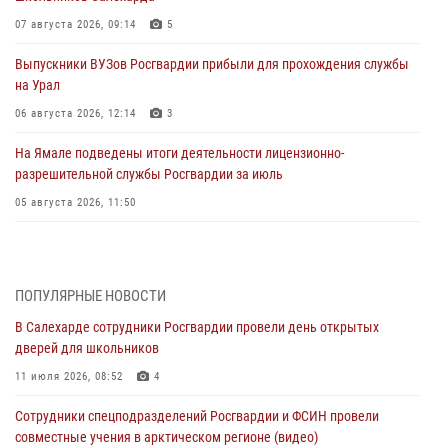
07 августа 2026, 09:14
5
Выпускники ВУЗов Росгвардии прибыли для прохождения службы
на Урал
06 августа 2026, 12:14
3
На Ямале подведены итоги деятельности лицензионно-
разрешительной службы Росгвардии за июль
05 августа 2026, 11:50
Росгвардия обеспечила общественный порядок в период
празднования Дня ВДВ на Ямале
03 августа 2026, 07:21
2
ПОПУЛЯРНЫЕ НОВОСТИ
В Салехарде сотрудники Росгвардии провели день открытых
Генерал-полковник Юрий Аверин выступил на Всероссийском
дверей для школьников
молодёжном образовательном форуме «Территория смыслов»
11 июля 2026, 08:52
4
03 августа 2026, 06:54
2
Сотрудники спецподразделений Росгвардии и ФСИН провели
Директор Росгвардии Герой России генерал армии Виктор Золотов
совместные учения в арктическом регионе (видео)
поздравил специалистов подразделений тыла с профессиональным