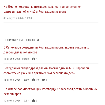
На Ямале подведены итоги деятельности лицензионно-
разрешительной службы Росгвардии за июль
05 августа 2026, 11:50
Росгвардия обеспечила общественный порядок в период
празднования Дня ВДВ на Ямале
03 августа 2026, 07:21
2
ПОПУЛЯРНЫЕ НОВОСТИ
В Салехарде сотрудники Росгвардии провели день открытых
Генерал-полковник Юрий Аверин выступил на Всероссийском
дверей для школьников
молодёжном образовательном форуме «Территория смыслов»
11 июля 2026, 08:52
4
03 августа 2026, 06:54
2
Сотрудники спецподразделений Росгвардии и ФСИН провели
Директор Росгвардии Герой России генерал армии Виктор Золотов
совместные учения в арктическом регионе (видео)
поздравил специалистов подразделений тыла с профессиональным
праздником
16 июля 2026, 12:30
10
1
01 августа 2026, 11:28
На Ямале военнослужащий Росгвардии рассказал детям о военных
ветеринарах
Сотрудники СОБР «Варк» повышают боевое мастерство на Ямале
10 июля 2026, 10:33
3
30 июля 2026, 09:34
1