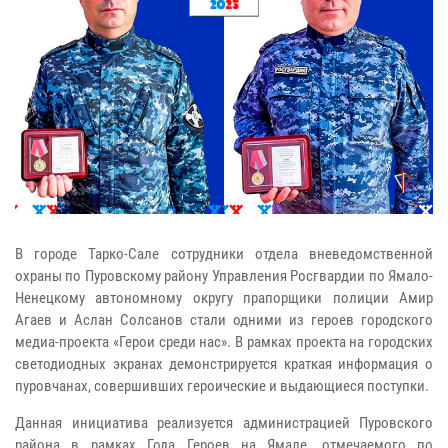
В городе Тарко-Сале сотрудники отдела вневедомственной
охраны по Пуровскому району Управления Росгвардии по Ямало-
Ненецкому автономному округу прапорщики полиции Амир
Агаев и Аслан Солсанов стали одними из героев городского
медиа-проекта «Герои среди нас». В рамках проекта на городских
светодиодных экранах демонстрируется краткая информация о
пуровчанах, совершивших героические и выдающиеся поступки.
Данная инициатива реализуется администрацией Пуровского
района в рамках Года Героев на Ямале, отмечаемого по