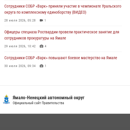
Сотрудники СОБР «Варк» приняли участие в чемпионате Уральского
Офицеры спецназа Росгвардии провели практическое занятие для
округа по комплексному единоборству (ВИДЕО)
сотрудников прокуратуры на Ямале
28 июля 2026, 05:28
1
29 июля 2026, 10:42
4
Офицеры спецназа Росгвардии провели практическое занятие для
сотрудников прокуратуры на Ямале
29 июля 2026, 10:42
4
Сотрудники СОБР «Варк» повышают боевое мастерство на Ямале
30 июля 2026, 09:34
1
«Каникулы с Росгвардией» продолжаются на Ямале
18 июля 2026, 09:36
3
«Росгвардия. Вехи истории»: войска правопорядка на охране
Ямало-Ненецкий автономный округ
стратегических объектов поверженной Германии (видео)
Официальный сайт Правительства
15 июля 2026, 11:18
1
На Ямале подведены итоги работы вневедомственной охраны
Росгвардии за первое полугодие 2026 года