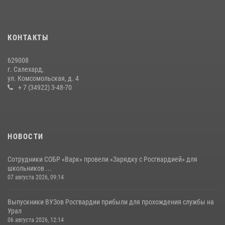
14 июля 2026, 06:53
«Росгвардия. Вехи истории»: борьба войск правопорядка против
КОНТАКТЫ
бандитско-националистического подполья (видео)
20 июля 2026, 09:03
1
629008
г. Салехард,
ул. Комсомольская, д. 4
+ 7 (34922) 3-48-70
НОВОСТИ
Сотрудники СОБР «Варк» провели «Зарядку с Росгвардией» для
школьников ...
07 августа 2026, 09:14
Выпускники ВУЗов Росгвардии прибыли для прохождения службы на
Урал
06 августа 2026, 12:14