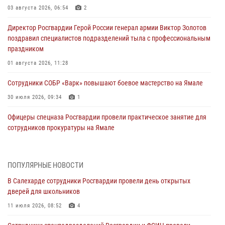
03 августа 2026, 06:54
2
Директор Росгвардии Герой России генерал армии Виктор Золотов
поздравил специалистов подразделений тыла с профессиональным
праздником
01 августа 2026, 11:28
Сотрудники СОБР «Варк» повышают боевое мастерство на Ямале
30 июля 2026, 09:34
1
Офицеры спецназа Росгвардии провели практическое занятие для
сотрудников прокуратуры на Ямале
29 июля 2026, 10:42
4
В Уральском округе Росгвардии состоялось заседание
ПОПУЛЯРНЫЕ НОВОСТИ
оперативного штаба
В Салехарде сотрудники Росгвардии провели день открытых
29 июля 2026, 10:39
дверей для школьников
Сотрудники СОБР «Варк» приняли участие в чемпионате Уральского
11 июля 2026, 08:52
4
округа по комплексному единоборству (ВИДЕО)