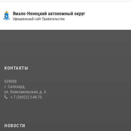
18 июля 2026, 09:36
3
Ямало-Ненецкий автономный округ
Сотрудники СОБР «Варк» повышают боевое мастерство на Ямале
Официальный сайт Правительства
30 июля 2026, 09:34
1
«Росгвардия. Вехи истории»: войска правопорядка на охране
стратегических объектов поверженной Германии (видео)
15 июля 2026, 11:18
1
На Ямале подведены итоги работы вневедомственной охраны
КОНТАКТЫ
Росгвардии за первое полугодие 2026 года
14 июля 2026, 06:53
629008
г. Салехард,
ул. Комсомольская, д. 4
+ 7 (34922) 3-48-70
НОВОСТИ