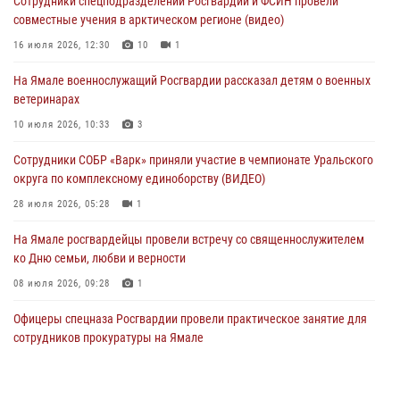
Сотрудники спецподразделений Росгвардии и ФСИН провели
28 июля 2026, 05:28
1
совместные учения в арктическом регионе (видео)
На Полярном круге Росгвардия обеспечила безопасность турнира
16 июля 2026, 12:30
10
1
по пляжному волейболу
На Ямале военнослужащий Росгвардии рассказал детям о военных
27 июля 2026, 09:04
3
ветеринарах
Акция «Каникулы с Росгвардией» продолжается на Ямале
10 июля 2026, 10:33
3
24 июля 2026, 03:34
3
Сотрудники СОБР «Варк» приняли участие в чемпионате Уральского
округа по комплексному единоборству (ВИДЕО)
28 июля 2026, 05:28
1
На Ямале росгвардейцы провели встречу со священнослужителем
ко Дню семьи, любви и верности
08 июля 2026, 09:28
1
Офицеры спецназа Росгвардии провели практическое занятие для
сотрудников прокуратуры на Ямале
29 июля 2026, 10:42
4
«Каникулы с Росгвардией» продолжаются на Ямале