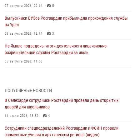
07 августа 2026, 09:14
5
Выпускники ВУЗов Росгвардии прибыли для прохождения службы
на Урал
06 августа 2026, 12:14
3
На Ямале подведены итоги деятельности лицензионно-
разрешительной службы Росгвардии за июль
05 августа 2026, 11:50
Росгвардия обеспечила общественный порядок в период
празднования Дня ВДВ на Ямале
03 августа 2026, 07:21
2
ПОПУЛЯРНЫЕ НОВОСТИ
В Салехарде сотрудники Росгвардии провели день открытых
Генерал-полковник Юрий Аверин выступил на Всероссийском
дверей для школьников
молодёжном образовательном форуме «Территория смыслов»
11 июля 2026, 08:52
4
03 августа 2026, 06:54
2
Сотрудники спецподразделений Росгвардии и ФСИН провели
Директор Росгвардии Герой России генерал армии Виктор Золотов
совместные учения в арктическом регионе (видео)
поздравил специалистов подразделений тыла с профессиональным