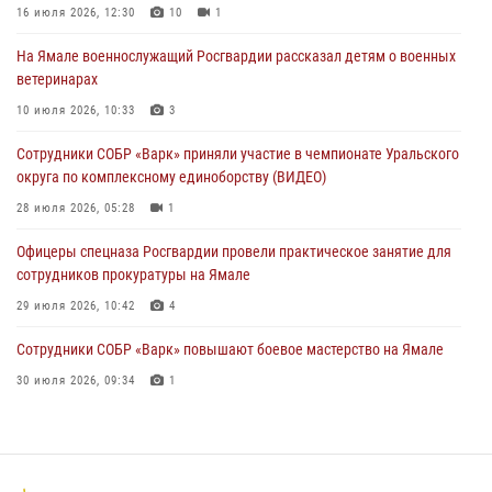
праздником
16 июля 2026, 12:30
10
1
01 августа 2026, 11:28
На Ямале военнослужащий Росгвардии рассказал детям о военных
ветеринарах
Сотрудники СОБР «Варк» повышают боевое мастерство на Ямале
10 июля 2026, 10:33
3
30 июля 2026, 09:34
1
Сотрудники СОБР «Варк» приняли участие в чемпионате Уральского
Офицеры спецназа Росгвардии провели практическое занятие для
округа по комплексному единоборству (ВИДЕО)
сотрудников прокуратуры на Ямале
28 июля 2026, 05:28
1
29 июля 2026, 10:42
4
Офицеры спецназа Росгвардии провели практическое занятие для
сотрудников прокуратуры на Ямале
29 июля 2026, 10:42
4
Сотрудники СОБР «Варк» повышают боевое мастерство на Ямале
30 июля 2026, 09:34
1
«Каникулы с Росгвардией» продолжаются на Ямале
18 июля 2026, 09:36
3