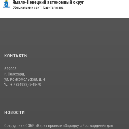
«Росгвардия. Вехи истории»: войска правопорядка на охране
Ямало-Ненецкий автономный округ
стратегических объектов поверженной Германии (видео)
Официальный сайт Правительства
15 июля 2026, 11:18
1
На Ямале подведены итоги работы вневедомственной охраны
Росгвардии за первое полугодие 2026 года
14 июля 2026, 06:53
«Росгвардия. Вехи истории»: борьба войск правопорядка против
КОНТАКТЫ
бандитско-националистического подполья (видео)
20 июля 2026, 09:03
1
629008
г. Салехард,
ул. Комсомольская, д. 4
+ 7 (34922) 3-48-70
НОВОСТИ
Сотрудники СОБР «Варк» провели «Зарядку с Росгвардией» для