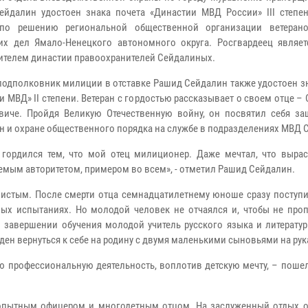
ейдалин удостоен знака почета «Династии МВД России» III степен
 по решению региональной общественной организации ветеран
их дел Ямало-Ненецкого автономного округа. Росгвардеец являет
ителем династии правоохранителей Сейдалиных.
 подполковник милиции в отставке Рашид Сейдалин также удостоен з
и МВД» II степени. Ветеран с гордостью рассказывает о своем отце –
виче. Пройдя Великую Отечественную войну, он посвятил себя за
н и охране общественного порядка на службе в подразделениях МВД 
 гордился тем, что мой отец милиционер. Даже мечтал, что вырас
емым авторитетом, примером во всем», - отметил Рашид Сейдалин.
нистым. После смерти отца семнадцатилетнему юноше сразу поступи
ых испытаниях. Но молодой человек не отчаялся и, чтобы не пропу
о завершении обучения молодой учитель русского языка и литерату
ен вернуться к себе на родину с двумя маленькими сыновьями на рук
 профессиональную деятельность, воплотив детскую мечту, – пошел
 опытным офицером и многодетным отцом. На заслуженный отдых 