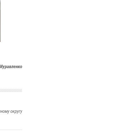
14 июля 2026, 06:53
«Росгвардия. Вехи истории»: борьба войск
правопорядка против бандитско-
националистического подполья (видео)
20 июля 2026, 09:03
1
. Муравленко
ному округу