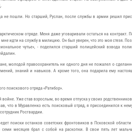
.
 не пошли. Но старший, Руслан, после службы в армии решил прис
арктическом отряде. Меня даже уговаривали остаться на контракт. 
мне идти на службу в милицию. Он был уверен, что это моя стезя. Поз
ссиональное чутье», - поделился старший полицейский взвода поли
ейдалин.
ане, молодой правоохранитель ни одного дня не пожалел о сделанн
мений, знаний и навыков. А кроме того, она подарила ему настоящ
ого поискового отряда «Ратибор».
 войне. Уже став взрослым, во время отпуска у своих родственников
в, что в Муравленко есть поисковый отряд, я присоединился к нему
 сотрудник Росгвардии.
ведет поиски останков советских фронтовиков в Псковской области
с семи месяцев брал с собой на раскопки. В свои пять лет мальч