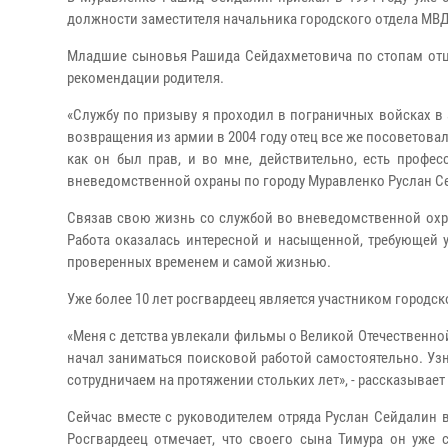
должности заместителя начальника городского отдела МВД
Младшие сыновья Рашида Сейдахметовича по стопам отца
рекомендации родителя.
«Службу по призыву я проходил в пограничных войсках в 
возвращения из армии в 2004 году отец все же посоветовал 
как он был прав, и во мне, действительно, есть профе
вневедомственной охраны по городу Муравленко Руслан С
Связав свою жизнь со службой во вневедомственной охр
Работа оказалась интересной и насыщенной, требующей у
проверенных временем и самой жизнью.
Уже более 10 лет росгвардеец является участником городск
«Меня с детства увлекали фильмы о Великой Отечественной
начал заниматься поисковой работой самостоятельно. Узна
сотрудничаем на протяжении стольких лет», - рассказывает
Сейчас вместе с руководителем отряда Руслан Сейдалин 
Росгвардеец отмечает, что своего сына Тимура он уже 