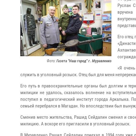
Руслан С
вручена
внутренн
представ
Его отец
«Династи
Ахпантае
согражда
Фото:
Газета "Наш город" г. Муравленко
«Я очень
служить в уголовный розыск. Отец был для меня непререка
Его путь в правоохранительные органы был долгим и тер
милиции не удалось, сказалось волнение на вступительн
поступил в педагогический институт города Аркалыка. П
семьей перебрался в Магадан. Но впоследствии был вынужд
Сменив место жительства, Рашид Сейдалин сменил и свою
милицию. А вскоре его пригласили в уголовный розыск.
В Муравленко Рашид Сейдалин приехал в 1994 году уже