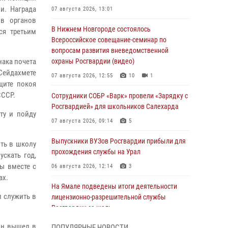
и. Награда
07 августа 2026, 13:01
ов органов
В Нижнем Новгороде состоялось
ся третьим
Всероссийское совещание-семинар по
вопросам развития вневедомственной
нака почета
охраны Росгвардии (видео)
 Сейдахмете
07 августа 2026, 12:55
10
1
щите покоя
СССР.
Сотрудники СОБР «Варк» провели «Зарядку с
Росгвардией» для школьников Салехарда
ту и пойду
07 августа 2026, 09:14
5
Выпускники ВУЗов Росгвардии прибыли для
ть в школу
прохождения службы на Урал
скать год,
ры вместе с
06 августа 2026, 12:14
3
ах.
На Ямале подведены итоги деятельности
 служить в
лицензионно-разрешительной службы
Росгвардии за июль
05 августа 2026, 11:50
он вышел в
ПОПУЛЯРНЫЕ НОВОСТИ