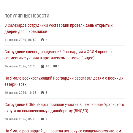
29 июля 2026, 10:42
4
В Уральском округе Росгвардии состоялось заседание
ПОПУЛЯРНЫЕ НОВОСТИ
оперативного штаба
В Салехарде сотрудники Росгвардии провели день открытых
29 июля 2026, 10:39
дверей для школьников
Сотрудники СОБР «Варк» приняли участие в чемпионате Уральского
11 июля 2026, 08:52
4
округа по комплексному единоборству (ВИДЕО)
Сотрудники спецподразделений Росгвардии и ФСИН провели
28 июля 2026, 05:28
1
совместные учения в арктическом регионе (видео)
На Полярном круге Росгвардия обеспечила безопасность турнира
16 июля 2026, 12:30
10
1
по пляжному волейболу
На Ямале военнослужащий Росгвардии рассказал детям о военных
27 июля 2026, 09:04
3
ветеринарах
Акция «Каникулы с Росгвардией» продолжается на Ямале
10 июля 2026, 10:33
3
24 июля 2026, 03:34
3
Сотрудники СОБР «Варк» приняли участие в чемпионате Уральского
округа по комплексному единоборству (ВИДЕО)
28 июля 2026, 05:28
1
На Ямале росгвардейцы провели встречу со священнослужителем