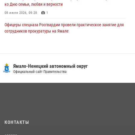
ко Дню семьи, любви и верности
08 июля 2026, 09:28
1
Офицеры спецназа Росгвардии провели практическое занятие для
сотрудников прокуратуры на Ямале
29 июля 2026, 10:42
4
«Каникулы с Росгвардией» продолжаются на Ямале
18 июля 2026, 09:36
3
Ямало-Ненецкий автономный округ
Сотрудники СОБР «Варк» повышают боевое мастерство на Ямале
Официальный сайт Правительства
30 июля 2026, 09:34
1
«Росгвардия. Вехи истории»: войска правопорядка на охране
стратегических объектов поверженной Германии (видео)
15 июля 2026, 11:18
1
На Ямале подведены итоги работы вневедомственной охраны
КОНТАКТЫ
Росгвардии за первое полугодие 2026 года
14 июля 2026, 06:53