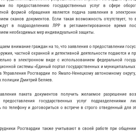
ами по предоставлению государственных услуг в сфере оборо
етной формой обращения является подача заявления в электрон
ием сканов документов. Если такая возможность отсутствует, то 
ждут в подразделениях ЛРР в регламентированное время пос
ием необходимых мер индивидуальной защиты.
щаем внимание граждан на то, что заявления о предоставлении госус
оружия, частной охранной и детективной деятельности подаются и 
ельно в электронном виде с использованием федеральной госуд
ионной системы «Единый портал государственных и муниципальных у
ка Управления Росгвардии по Ямало-Ненецкому автономному округу,
к полиции Дмитрий Беляев.
тавления пакета документов получить желаемое разрешение в
 предоставления государственных услуг подразделениями лиц
 по телефону и договориться о встрече в строго отведенный для э
трудники Росгвардии также учитывают в своей работе при общени