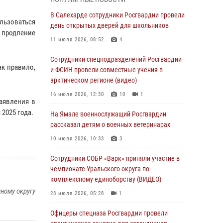
01 августа 2026, 11:28
В Салехарде сотрудники Росгвардии провели
ользоваться
Сотрудники СОБР «Варк» повышают боевое
день открытых дверей для школьников
 продление
мастерство на Ямале
11 июля 2026, 08:52
4
30 июля 2026, 09:34
1
Сотрудники спецподразделений Росгвардии
ак правило,
Офицеры спецназа Росгвардии провели
и ФСИН провели совместные учения в
практическое занятие для сотрудников
арктическом регионе (видео)
прокуратуры на Ямале
16 июля 2026, 12:30
10
1
заявления в
29 июля 2026, 10:42
4
 2025 года.
На Ямале военнослужащий Росгвардии
В Уральском округе Росгвардии состоялось
рассказал детям о военных ветеринарах
заседание оперативного штаба
10 июля 2026, 10:33
3
29 июля 2026, 10:39
Сотрудники СОБР «Варк» приняли участие в
Сотрудники СОБР «Варк» приняли участие в
чемпионате Уральского округа по
чемпионате Уральского округа по
комплексному единоборству (ВИДЕО)
комплексному единоборству (ВИДЕО)
ному округу
28 июля 2026, 05:28
1
28 июля 2026, 05:28
1
Офицеры спецназа Росгвардии провели
На Полярном круге Росгвардия обеспечила