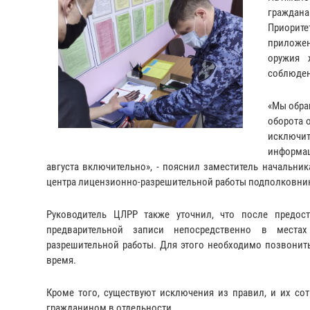
граждан
Приорит
приложен
оружия 
соблюден
«Мы обра
оборота 
исключит
информац
августа включительно», - пояснил заместитель начальни
центра лицензионно-разрешительной работы подполковни
Руководитель ЦЛРР также уточнил, что после предос
предварительной записи непосредственно в местах
разрешительной работы. Для этого необходимо позвонить
время.
Кроме того, существуют исключения из правил, и их со
гражданином в отдельности.