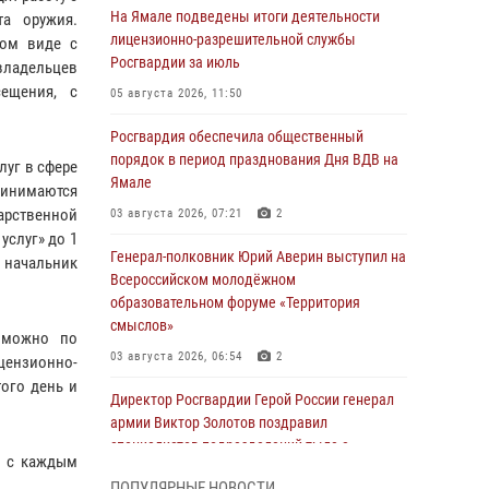
На Ямале подведены итоги деятельности
та оружия.
лицензионно-разрешительной службы
ном виде с
Росгвардии за июль
владельцев
ещения, с
05 августа 2026, 11:50
Росгвардия обеспечила общественный
порядок в период празднования Дня ВДВ на
луг в сфере
Ямале
принимаются
арственной
03 августа 2026, 07:21
2
слуг» до 1
Генерал-полковник Юрий Аверин выступил на
 начальник
Всероссийском молодёжном
образовательном форуме «Территория
смыслов»
озможно по
03 августа 2026, 06:54
2
ензионно-
того день и
Директор Росгвардии Герой России генерал
армии Виктор Золотов поздравил
специалистов подразделений тыла с
и с каждым
профессиональным праздником
ПОПУЛЯРНЫЕ НОВОСТИ