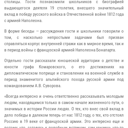
столицы. Гости познакомили школьников с биографией
выдающегося деятеля 19 столетия, внесшего значительный
вклад в победу русского войска в Отечественной войне 1812 года
с армией Наполеона.
В форме беседы — рассуждения гости и школьники говорили о
том, с насколько непростыми задачами был призван
справляться корпус внутренней стражи как в мирное время, так и
в период войны с французской армией Наполеона Бонапарта.
Отдельно гости рассказали юношеской аудитории о детстве и
юности графа Комаровского, о его достижениях на
дипломатическом поприще и становлении на военной службе в
период знаменитого альпийского похода русской армии под
командованием А.В. Суворова.
«Всегда интересно и очень ответственно рассказывать молодым
людям, находящимся только в самом начале жизненного пути, о
значимых в истории России людях. О тех, кто внес свой вклад в
дело победы в далеком теперь от нас 1812 году, о тех, кто отстоял
Россию в 19 веке от французской армии. Это интересно еще и
потому, что, готовясь к подобным встречам, сам узнаешь что-то