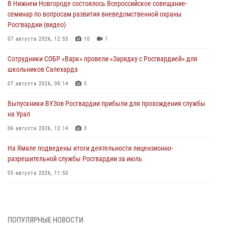
В Нижнем Новгороде состоялось Всероссийское совещание-
семинар по вопросам развития вневедомственной охраны
Росгвардии (видео)
07 августа 2026, 12:55
10
1
Сотрудники СОБР «Варк» провели «Зарядку с Росгвардией» для
школьников Салехарда
07 августа 2026, 09:14
5
Выпускники ВУЗов Росгвардии прибыли для прохождения службы
на Урал
06 августа 2026, 12:14
3
На Ямале подведены итоги деятельности лицензионно-
разрешительной службы Росгвардии за июль
05 августа 2026, 11:50
Росгвардия обеспечила общественный порядок в период
празднования Дня ВДВ на Ямале
03 августа 2026, 07:21
2
ПОПУЛЯРНЫЕ НОВОСТИ