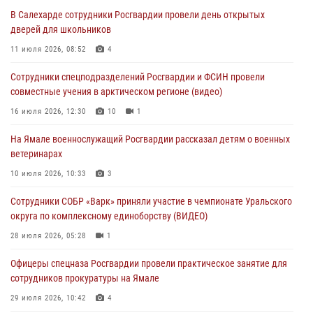
В Салехарде сотрудники Росгвардии провели день открытых
Генерал-полковник Юрий Аверин выступил на Всероссийском
дверей для школьников
молодёжном образовательном форуме «Территория смыслов»
11 июля 2026, 08:52
4
03 августа 2026, 06:54
2
Сотрудники спецподразделений Росгвардии и ФСИН провели
Директор Росгвардии Герой России генерал армии Виктор Золотов
совместные учения в арктическом регионе (видео)
поздравил специалистов подразделений тыла с профессиональным
праздником
16 июля 2026, 12:30
10
1
01 августа 2026, 11:28
На Ямале военнослужащий Росгвардии рассказал детям о военных
ветеринарах
Сотрудники СОБР «Варк» повышают боевое мастерство на Ямале
10 июля 2026, 10:33
3
30 июля 2026, 09:34
1
Сотрудники СОБР «Варк» приняли участие в чемпионате Уральского
Офицеры спецназа Росгвардии провели практическое занятие для
округа по комплексному единоборству (ВИДЕО)
сотрудников прокуратуры на Ямале
28 июля 2026, 05:28
1
29 июля 2026, 10:42
4
Офицеры спецназа Росгвардии провели практическое занятие для
сотрудников прокуратуры на Ямале
29 июля 2026, 10:42
4