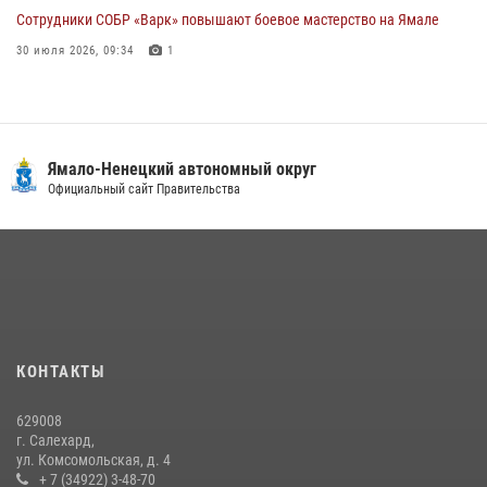
Сотрудники СОБР «Варк» повышают боевое мастерство на Ямале
30 июля 2026, 09:34
1
«Каникулы с Росгвардией» продолжаются на Ямале
18 июля 2026, 09:36
3
«Росгвардия. Вехи истории»: войска правопорядка на охране
Ямало-Ненецкий автономный округ
стратегических объектов поверженной Германии (видео)
Официальный сайт Правительства
15 июля 2026, 11:18
1
На Ямале подведены итоги работы вневедомственной охраны
Росгвардии за первое полугодие 2026 года
14 июля 2026, 06:53
На Ямале вневедомственная охрана Росгвардии отработала
КОНТАКТЫ
действия при тревоге на охраняемом объекте
23 июля 2026, 03:41
3
629008
г. Салехард,
ул. Комсомольская, д. 4
+ 7 (34922) 3-48-70