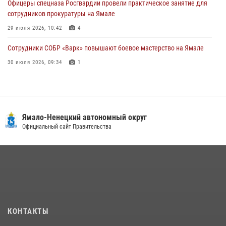
Офицеры спецназа Росгвардии провели практическое занятие для
сотрудников прокуратуры на Ямале
29 июля 2026, 10:42
4
Сотрудники СОБР «Варк» повышают боевое мастерство на Ямале
30 июля 2026, 09:34
1
«Каникулы с Росгвардией» продолжаются на Ямале
18 июля 2026, 09:36
3
«Росгвардия. Вехи истории»: войска правопорядка на охране
Ямало-Ненецкий автономный округ
стратегических объектов поверженной Германии (видео)
Официальный сайт Правительства
15 июля 2026, 11:18
1
На Ямале подведены итоги работы вневедомственной охраны
Росгвардии за первое полугодие 2026 года
14 июля 2026, 06:53
«Росгвардия. Вехи истории»: борьба войск правопорядка против
КОНТАКТЫ
бандитско-националистического подполья (видео)