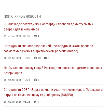
Росгвардия обеспечила общественный порядок в период
празднования Дня ВДВ на Ямале
03 августа 2026, 07:21
2
ПОПУЛЯРНЫЕ НОВОСТИ
В Салехарде сотрудники Росгвардии провели день открытых
Генерал-полковник Юрий Аверин выступил на Всероссийском
дверей для школьников
молодёжном образовательном форуме «Территория смыслов»
11 июля 2026, 08:52
4
03 августа 2026, 06:54
2
Сотрудники спецподразделений Росгвардии и ФСИН провели
Директор Росгвардии Герой России генерал армии Виктор Золотов
совместные учения в арктическом регионе (видео)
поздравил специалистов подразделений тыла с профессиональным
праздником
16 июля 2026, 12:30
10
1
01 августа 2026, 11:28
На Ямале военнослужащий Росгвардии рассказал детям о военных
ветеринарах
Сотрудники СОБР «Варк» повышают боевое мастерство на Ямале
10 июля 2026, 10:33
3
30 июля 2026, 09:34
1
Сотрудники СОБР «Варк» приняли участие в чемпионате Уральского
Офицеры спецназа Росгвардии провели практическое занятие для
округа по комплексному единоборству (ВИДЕО)
сотрудников прокуратуры на Ямале
28 июля 2026, 05:28
1
29 июля 2026, 10:42
4