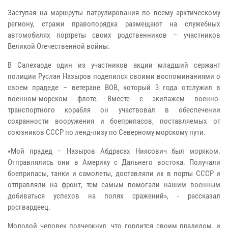
Заступая на маршруты патрулирования по всему арктическому
региону, стражи правопорядка размещают на служебных
автомобилях портреты своих родственников – участников
Великой Отечественной войны.
В Салехарде один из участников акции младший сержант
полиции Руслан Назыров поделился своими воспоминаниями о
своем прадеде – ветеране ВОВ, который 3 года отслужил в
военном-морском флоте. Вместе с экипажем военно-
транспортного корабля он участвовал в обеспечении
сохранности вооружения и боеприпасов, поставляемых от
союзников СССР по ленд-лизу по Северному морскому пути.
«Мой прадед – Назыров Абдрасах Ниясович был моряком.
Отправлялись они в Америку с Дальнего востока. Получали
боеприпасы, танки и самолеты, доставляли их в порты СССР и
отправляли на фронт, тем самым помогали нашим военным
добиваться успехов на полях сражений», - рассказал
росгвардеец.
Молодой человек подчеркнул, что гордится своим прадедом, и