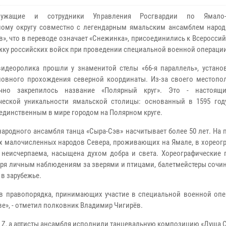
лужащие и сотрудники Управления Росгвардии по Ямало-
ому округу совместно с легендарным ямальским ансамблем народ
в», что в переводе означает «Снежинка», присоединились к Всеросси
жку российских войск при проведении специальной военной операции
идеоролика прошли у знаменитой стелы «66-я параллель», устано
ловного прохождения северной координаты. Из-за своего местопо
чно закрепилось название «Полярный круг». Это - настоящ
ческой уникальности ямальской столицы: основанный в 1595 год
 единственным в мире городом на Полярном круге.
народного ансамбля танца «Сыра-Сэв» насчитывает более 50 лет. На
ых малочисленных народов Севера, проживающих на Ямале, в хореог
и неисчерпаема, насыщена духом добра и света. Хореографические 
аря личным наблюдениям за зверями и птицами, балетмейстеры сочи
 в зарубежье.
в правопорядка, принимающих участие в специальной военной опе
е», - отметил полковник Владимир Чигирёв.
 Z, а артисты ансамбля исполнили танцевальную композицию «Душа С