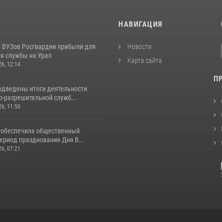
И
НАВИГАЦИЯ
 ВУЗов Росгвардии прибыли для
Новости
я службы на Урал
Карта сайта
26, 12:14
П
одведены итоги деятельности
о-разрешительной служб...
26, 11:50
 обеспечила общественный
ериод празднования Дня В...
26, 07:21