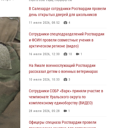
01 августа 2026, 11:28
В Салехарде сотрудники Росгвардии провели
Сотрудники СОБР «Варк» повышают боевое
день открытых дверей для школьников
мастерство на Ямале
11 июля 2026, 08:52
4
30 июля 2026, 09:34
1
Сотрудники спецподразделений Росгвардии
Офицеры спецназа Росгвардии провели
и ФСИН провели совместные учения в
практическое занятие для сотрудников
арктическом регионе (видео)
прокуратуры на Ямале
16 июля 2026, 12:30
10
1
29 июля 2026, 10:42
4
На Ямале военнослужащий Росгвардии
В Уральском округе Росгвардии состоялось
рассказал детям о военных ветеринарах
заседание оперативного штаба
10 июля 2026, 10:33
3
29 июля 2026, 10:39
Сотрудники СОБР «Варк» приняли участие в
Сотрудники СОБР «Варк» приняли участие в
чемпионате Уральского округа по
чемпионате Уральского округа по
комплексному единоборству (ВИДЕО)
комплексному единоборству (ВИДЕО)
28 июля 2026, 05:28
1
28 июля 2026, 05:28
1
Офицеры спецназа Росгвардии провели
На Полярном круге Росгвардия обеспечила