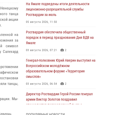
На Ямале подведены итоги деятельности
Ненецкому
лицензионно-разрешительной службы
ного танца
Росгвардии за июль
йской акции
05 августа 2026, 11:50
.
Росгвардия обеспечила общественный
вленной на
порядок в период празднования Дня ВДВ на
ложения за
Ямале
ий символ
03 августа 2026, 07:21
2
у Салехард
Генерал-полковник Юрий Аверин выступил на
Всероссийском молодёжном
 протяжении
образовательном форуме «Территория
рафическом
смыслов»
постановки
няли танцы,
03 августа 2026, 06:54
2
Директор Росгвардии Герой России генерал
рации. Мы-
армии Виктор Золотов поздравил
специалистов подразделений тыла с
профессиональным праздником
евера».
ПОПУЛЯРНЫЕ НОВОСТИ