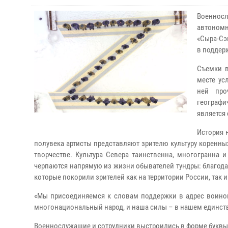
Военнос
автономн
«Сыра-Сэ
в поддер
Съемки в
месте ус
ней про
географи
является
История 
полувека артисты представляют зрителю культуру коренн
творчестве. Культура Севера таинственна, многогранна 
черпаются напрямую из жизни обывателей тундры: благод
которые покорили зрителей как на территории России, так и
«Мы присоединяемся к словам поддержки в адрес воино
многонациональный народ, и наша силы – в нашем единств
Военнослужащие и сотрудники выстроились в форме буквы