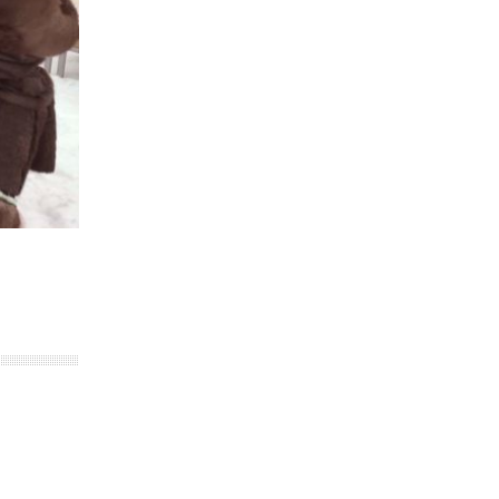
15 июля 2026, 11:18
1
На Ямале подведены итоги работы
вневедомственной охраны Росгвардии за
первое полугодие 2026 года
14 июля 2026, 06:53