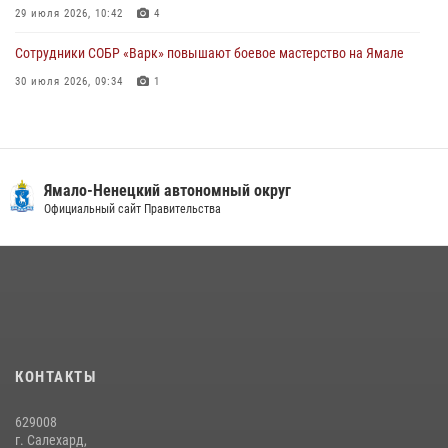
29 июля 2026, 10:42
4
Сотрудники СОБР «Варк» повышают боевое мастерство на Ямале
30 июля 2026, 09:34
1
«Каникулы с Росгвардией» продолжаются на Ямале
18 июля 2026, 09:36
3
«Росгвардия. Вехи истории»: войска правопорядка на охране
Ямало-Ненецкий автономный округ
стратегических объектов поверженной Германии (видео)
Официальный сайт Правительства
15 июля 2026, 11:18
1
На Ямале подведены итоги работы вневедомственной охраны
Росгвардии за первое полугодие 2026 года
14 июля 2026, 06:53
«Росгвардия. Вехи истории»: борьба войск правопорядка против
КОНТАКТЫ
бандитско-националистического подполья (видео)
20 июля 2026, 09:03
1
629008
г. Салехард,