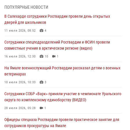
03 августа 2026, 07:21
2
ПОПУЛЯРНЫЕ НОВОСТИ
В Салехарде сотрудники Росгвардии провели день открытых
Генерал-полковник Юрий Аверин выступил на Всероссийском
дверей для школьников
молодёжном образовательном форуме «Территория смыслов»
11 июля 2026, 08:52
4
03 августа 2026, 06:54
2
Сотрудники спецподразделений Росгвардии и ФСИН провели
Директор Росгвардии Герой России генерал армии Виктор Золотов
совместные учения в арктическом регионе (видео)
поздравил специалистов подразделений тыла с профессиональным
праздником
16 июля 2026, 12:30
10
1
01 августа 2026, 11:28
На Ямале военнослужащий Росгвардии рассказал детям о военных
ветеринарах
Сотрудники СОБР «Варк» повышают боевое мастерство на Ямале
10 июля 2026, 10:33
3
30 июля 2026, 09:34
1
Сотрудники СОБР «Варк» приняли участие в чемпионате Уральского
Офицеры спецназа Росгвардии провели практическое занятие для
округа по комплексному единоборству (ВИДЕО)
сотрудников прокуратуры на Ямале
28 июля 2026, 05:28
1
29 июля 2026, 10:42
4
Офицеры спецназа Росгвардии провели практическое занятие для
сотрудников прокуратуры на Ямале