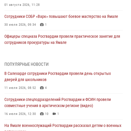
01 августа 2026, 11:28
Сотрудники СОБР «Варк» повышают боевое мастерство на Ямале
30 июля 2026, 09:34
1
Офицеры спецназа Росгвардии провели практическое занятие для
сотрудников прокуратуры на Ямале
29 июля 2026, 10:42
4
В Уральском округе Росгвардии состоялось заседание
ПОПУЛЯРНЫЕ НОВОСТИ
оперативного штаба
В Салехарде сотрудники Росгвардии провели день открытых
29 июля 2026, 10:39
дверей для школьников
Сотрудники СОБР «Варк» приняли участие в чемпионате Уральского
11 июля 2026, 08:52
4
округа по комплексному единоборству (ВИДЕО)
Сотрудники спецподразделений Росгвардии и ФСИН провели
28 июля 2026, 05:28
1
совместные учения в арктическом регионе (видео)
На Полярном круге Росгвардия обеспечила безопасность турнира
16 июля 2026, 12:30
10
1
по пляжному волейболу
На Ямале военнослужащий Росгвардии рассказал детям о военных
27 июля 2026, 09:04
3