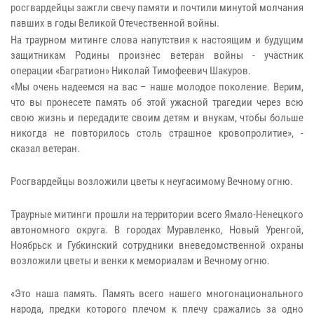
росгвардейцы зажгли свечу памяти и почтили минутой молчания
павших в годы Великой Отечественной войны.
На траурном митинге слова напутствия к настоящим и будущим
защитникам Родины произнес ветеран войны - участник
операции «Багратион» Николай Тимофеевич Шакуров.
«Мы очень надеемся на вас – наше молодое поколение. Верим,
что вы пронесете память об этой ужасной трагедии через всю
свою жизнь и передадите своим детям и внукам, чтобы больше
никогда не повторилось столь страшное кровопролитие», -
сказал ветеран.
Росгвардейцы возложили цветы к неугасимому Вечному огню.
Траурные митинги прошли на территории всего Ямало-Ненецкого
автономного округа. В городах Муравленко, Новый Уренгой,
Ноябрьск и Губкинский сотрудники вневедомственной охраны
возложили цветы и венки к мемориалам и Вечному огню.
«Это наша память. Память всего нашего многонационального
народа, предки которого плечом к плечу сражались за одно