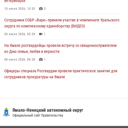
ветеринарах
Акция «Каникулы с Росгвардией» продолжается на Ямале
10 июля 2026, 10:33
3
24 июля 2026, 03:34
3
Сотрудники СОБР «Варк» приняли участие в чемпионате Уральского
округа по комплексному единоборству (ВИДЕО)
28 июля 2026, 05:28
1
На Ямале росгвардейцы провели встречу со священнослужителем
ко Дню семьи, любви и верности
08 июля 2026, 09:28
1
Офицеры спецназа Росгвардии провели практическое занятие для
сотрудников прокуратуры на Ямале
29 июля 2026, 10:42
4
«Каникулы с Росгвардией» продолжаются на Ямале
18 июля 2026, 09:36
3
Ямало-Ненецкий автономный округ
Сотрудники СОБР «Варк» повышают боевое мастерство на Ямале
Официальный сайт Правительства
30 июля 2026, 09:34
1