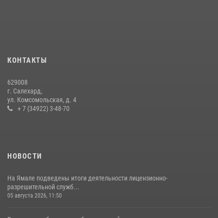
«Росгвардия. Вехи истории»: войска правопорядка на охране
стратегических объектов поверженной Германии (видео)
15 июля 2026, 11:18
1
На Ямале подведены итоги работы вневедомственной охраны
КОНТАКТЫ
Росгвардии за первое полугодие 2026 года
14 июля 2026, 06:53
629008
г. Салехард,
ул. Комсомольская, д. 4
+ 7 (34922) 3-48-70
НОВОСТИ
На Ямале подведены итоги деятельности лицензионно-
разрешительной служб...
05 августа 2026, 11:50