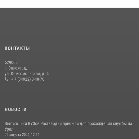
18 июля 2026, 09:36
3
«Росгвардия. Вехи истории»: войска правопорядка на охране
стратегических объектов поверженной Германии (видео)
15 июля 2026, 11:18
1
На Ямале подведены итоги работы вневедомственной охраны
КОНТАКТЫ
Росгвардии за первое полугодие 2026 года
14 июля 2026, 06:53
629008
г. Салехард,
ул. Комсомольская, д. 4
+ 7 (34922) 3-48-70
НОВОСТИ
Выпускники ВУЗов Росгвардии прибыли для прохождения службы на
Урал
06 августа 2026, 12:14