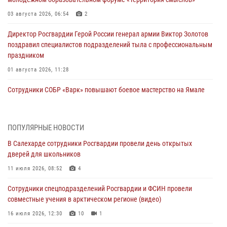
03 августа 2026, 06:54
2
Директор Росгвардии Герой России генерал армии Виктор Золотов
поздравил специалистов подразделений тыла с профессиональным
праздником
01 августа 2026, 11:28
Сотрудники СОБР «Варк» повышают боевое мастерство на Ямале
30 июля 2026, 09:34
1
Офицеры спецназа Росгвардии провели практическое занятие для
ПОПУЛЯРНЫЕ НОВОСТИ
сотрудников прокуратуры на Ямале
В Салехарде сотрудники Росгвардии провели день открытых
29 июля 2026, 10:42
4
дверей для школьников
В Уральском округе Росгвардии состоялось заседание
11 июля 2026, 08:52
4
оперативного штаба
Сотрудники спецподразделений Росгвардии и ФСИН провели
29 июля 2026, 10:39
совместные учения в арктическом регионе (видео)
Сотрудники СОБР «Варк» приняли участие в чемпионате Уральского
16 июля 2026, 12:30
10
1
округа по комплексному единоборству (ВИДЕО)