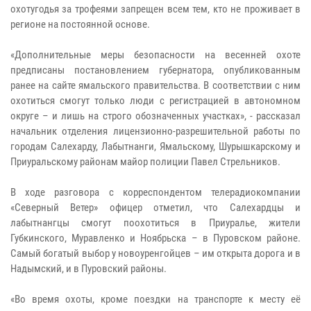
охотугодья за трофеями запрещен всем тем, кто не проживает в
регионе на постоянной основе.
«Дополнительные меры безопасности на весенней охоте
предписаны постановлением губернатора, опубликованным
ранее на сайте ямальского правительства. В соответствии с ним
охотиться смогут только люди с регистрацией в автономном
округе – и лишь на строго обозначенных участках», - рассказал
начальник отделения лицензионно-разрешительной работы по
городам Салехарду, Лабытнанги, Ямальскому, Шурышкарскому и
Приуральскому районам майор полиции Павел Стрельников.
В ходе разговора с корреспондентом телерадиокомпании
«Северный Ветер» офицер отметил, что Салехардцы и
лабытнангцы смогут поохотиться в Приуралье, жители
Губкинского, Муравленко и Ноябрьска – в Пуровском районе.
Самый богатый выбор у новоуренгойцев – им открыта дорога и в
Надымский, и в Пуровский районы.
«Во время охоты, кроме поездки на транспорте к месту её