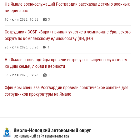
На Ямале военнослужащий Росгвардии рассказал детям о военных
28 июля 2026, 05:28
1
ветеринарах
На Полярном круге Росгвардия обеспечила безопасность турнира
10 июля 2026, 10:33
3
по пляжному волейболу
Сотрудники СОБР «Варк» приняли участие в чемпионате Уральского
27 июля 2026, 09:04
3
округа по комплексному единоборству (ВИДЕО)
28 июля 2026, 05:28
1
На Ямале росгвардейцы провели встречу со священнослужителем
ко Дню семьи, любви и верности
08 июля 2026, 09:28
1
Офицеры спецназа Росгвардии провели практическое занятие для
сотрудников прокуратуры на Ямале
29 июля 2026, 10:42
4
Сотрудники СОБР «Варк» повышают боевое мастерство на Ямале
30 июля 2026, 09:34
1
Ямало-Ненецкий автономный округ
«Каникулы с Росгвардией» продолжаются на Ямале
Официальный сайт Правительства