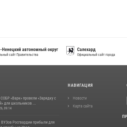
-Ненецкий автономный округ
Салехард
ьный сайт Правительства
Официальный сайт города
И
НАВИГАЦИЯ
 СОБР «Варк» провели «Зарядку с
Новости
» для школьников ...
Карта сайта
26, 09:14
П
 ВУЗов Росгвардии прибыли для