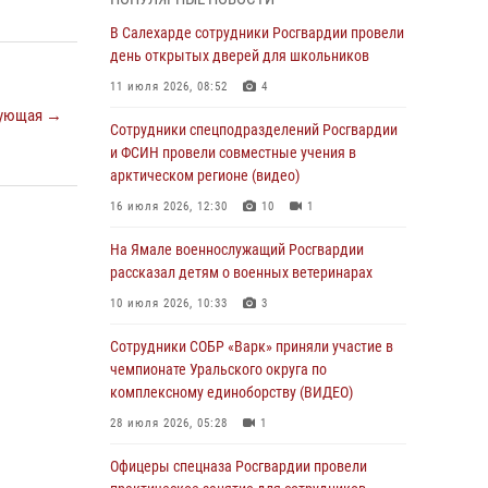
Росгвардия обеспечила общественный
В Салехарде сотрудники Росгвардии провели
порядок в период празднования Дня ВДВ на
день открытых дверей для школьников
Ямале
11 июля 2026, 08:52
4
03 августа 2026, 07:21
2
ующая →
Сотрудники спецподразделений Росгвардии
Генерал-полковник Юрий Аверин выступил на
и ФСИН провели совместные учения в
Всероссийском молодёжном
арктическом регионе (видео)
образовательном форуме «Территория
16 июля 2026, 12:30
10
1
смыслов»
На Ямале военнослужащий Росгвардии
03 августа 2026, 06:54
2
рассказал детям о военных ветеринарах
Директор Росгвардии Герой России генерал
10 июля 2026, 10:33
3
армии Виктор Золотов поздравил
специалистов подразделений тыла с
Сотрудники СОБР «Варк» приняли участие в
профессиональным праздником
чемпионате Уральского округа по
комплексному единоборству (ВИДЕО)
01 августа 2026, 11:28
28 июля 2026, 05:28
1
Сотрудники СОБР «Варк» повышают боевое
мастерство на Ямале
Офицеры спецназа Росгвардии провели