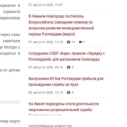
держания в
07 августа 2026, 13:01
о сержанта
В Нижнем Новгороде состоялось
радиосвязи
Всероссийское совещание-семинар по
вопросам развития вневедомственной
охраны Росгвардии (видео)
 через семь
 заметили
07 августа 2026, 12:55
10
1
де беседы с
асиделся в
Сотрудники СОБР «Варк» провели «Зарядку с
Росгвардией» для школьников Салехарда
07 августа 2026, 09:14
5
ла по делам
Выпускники ВУЗов Росгвардии прибыли для
прохождения службы на Урал
06 августа 2026, 12:14
3
На Ямале подведены итоги деятельности
лицензионно-разрешительной службы
Росгвардии за июль
ному округу
05 августа 2026, 11:50
ПОПУЛЯРНЫЕ НОВОСТИ