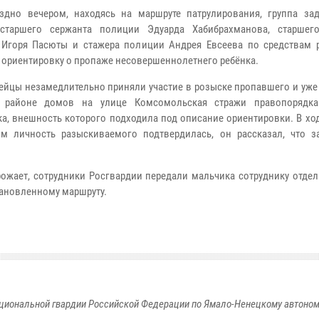
здно вечером, находясь на маршруте патрулирования, группа за
 старшего сержанта полиции Эдуарда Хабибрахманова, старшег
Игоря Пасюты и стажера полиции Андрея Евсеева по средствам 
 ориентировку о пропаже несовершеннолетнего ребёнка.
ейцы незамедлительно приняли участие в розыске пропавшего и уже
 районе домов на улице Комсомольская стражи правопорядка
а, внешность которого подходила под описание ориентировки. В хо
м личность разыскиваемого подтвердилась, он рассказал, что з
рожает, сотрудники Росгвардии передали мальчика сотруднику отде
ановленному маршруту.
циональной гвардии Российской Федерации по Ямало-Ненецкому автоном