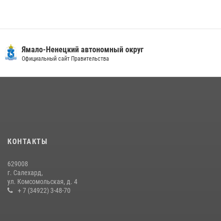
«Каникулы с Росгвардией» продолжаются на Ямале
18 июля 2026, 09:36
3
«Росгвардия. Вехи истории»: войска правопорядка на охране
Ямало-Ненецкий автономный округ
стратегических объектов поверженной Германии (видео)
Официальный сайт Правительства
15 июля 2026, 11:18
1
На Ямале подведены итоги работы вневедомственной охраны
Росгвардии за первое полугодие 2026 года
14 июля 2026, 06:53
«Росгвардия. Вехи истории»: борьба войск правопорядка против
КОНТАКТЫ
бандитско-националистического подполья (видео)
20 июля 2026, 09:03
1
629008
г. Салехард,
ул. Комсомольская, д. 4
+ 7 (34922) 3-48-70