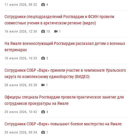
11 июля 2026, 08:52
4
03 августа 2026, 06:54
2
Сотрудники спецподразделений Росгвардии и ФСИН провели
Директор Росгвардии Герой России генерал армии Виктор Золотов
совместные учения в арктическом регионе (видео)
поздравил специалистов подразделений тыла с профессиональным
праздником
16 июля 2026, 12:30
10
1
01 августа 2026, 11:28
На Ямале военнослужащий Росгвардии рассказал детям о военных
ветеринарах
Сотрудники СОБР «Варк» повышают боевое мастерство на Ямале
10 июля 2026, 10:33
3
30 июля 2026, 09:34
1
Сотрудники СОБР «Варк» приняли участие в чемпионате Уральского
Офицеры спецназа Росгвардии провели практическое занятие для
округа по комплексному единоборству (ВИДЕО)
сотрудников прокуратуры на Ямале
28 июля 2026, 05:28
1
29 июля 2026, 10:42
4
Офицеры спецназа Росгвардии провели практическое занятие для
сотрудников прокуратуры на Ямале
29 июля 2026, 10:42
4
Сотрудники СОБР «Варк» повышают боевое мастерство на Ямале
30 июля 2026, 09:34
1