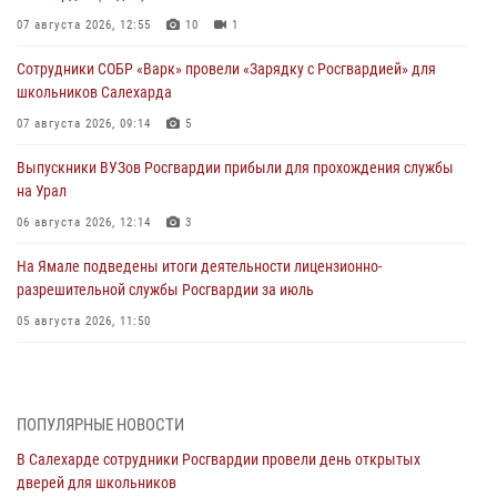
07 августа 2026, 12:55
10
1
Сотрудники СОБР «Варк» провели «Зарядку с Росгвардией» для
школьников Салехарда
07 августа 2026, 09:14
5
Выпускники ВУЗов Росгвардии прибыли для прохождения службы
на Урал
06 августа 2026, 12:14
3
На Ямале подведены итоги деятельности лицензионно-
разрешительной службы Росгвардии за июль
05 августа 2026, 11:50
Росгвардия обеспечила общественный порядок в период
празднования Дня ВДВ на Ямале
03 августа 2026, 07:21
2
ПОПУЛЯРНЫЕ НОВОСТИ
В Салехарде сотрудники Росгвардии провели день открытых
Генерал-полковник Юрий Аверин выступил на Всероссийском
дверей для школьников
молодёжном образовательном форуме «Территория смыслов»