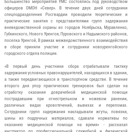
Большинство мероприятий УМС состоялись под руководством
офицеров ОМОН «Север». В течение двух дней сотрудники
спецподразделения Росгвардии проводили теоретические и
практические занятия с представителями групп задержания
вневедомственной охраны из городов Ноябрьска, Муравленко,
Губкинского, Нового Уренгоя, Пуровского и Надымского районов,
поселка Уренгой, В рамках межведомственного взаимодействия
в сборе приняли участие и сотрудники новоуренгойского
городского отдела полиции.
«В первый день участники сбора отрабатывали тактику
задержания условных правонарушителей, находящихся в здании,
а также передвигающихся в транспортном средстве. В течение
второго дня упор практических тренировок был сделан на
отработку оказания доврачебной медицинской помощи
пострадавшим при огнестрельном и ножевом ранении,
различных видах кровотечений, вывихах и переломах.
Сотрудники групп задержания накладывали жгуты, повязки,
шины из подручных материалов, сдавали нормативы по
оказанию медицинской помощи на время» - рассказал
инструктор по профессиональной служебной и физической