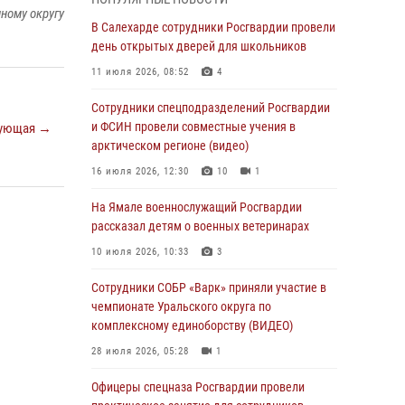
01 августа 2026, 11:28
ному округу
В Салехарде сотрудники Росгвардии провели
Сотрудники СОБР «Варк» повышают боевое
день открытых дверей для школьников
мастерство на Ямале
11 июля 2026, 08:52
4
30 июля 2026, 09:34
1
Сотрудники спецподразделений Росгвардии
Офицеры спецназа Росгвардии провели
и ФСИН провели совместные учения в
ующая →
практическое занятие для сотрудников
арктическом регионе (видео)
прокуратуры на Ямале
16 июля 2026, 12:30
10
1
29 июля 2026, 10:42
4
На Ямале военнослужащий Росгвардии
В Уральском округе Росгвардии состоялось
рассказал детям о военных ветеринарах
заседание оперативного штаба
10 июля 2026, 10:33
3
29 июля 2026, 10:39
Сотрудники СОБР «Варк» приняли участие в
Сотрудники СОБР «Варк» приняли участие в
чемпионате Уральского округа по
чемпионате Уральского округа по
комплексному единоборству (ВИДЕО)
комплексному единоборству (ВИДЕО)
28 июля 2026, 05:28
1
28 июля 2026, 05:28
1
Офицеры спецназа Росгвардии провели
На Полярном круге Росгвардия обеспечила