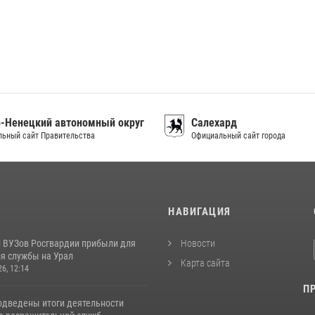
-Ненецкий автономный округ
Салехард
ьный сайт Правительства
Официальный сайт города
И
НАВИГАЦИЯ
 ВУЗов Росгвардии прибыли для
Новости
я службы на Урал
Карта сайта
26, 12:14
П
одведены итоги деятельности