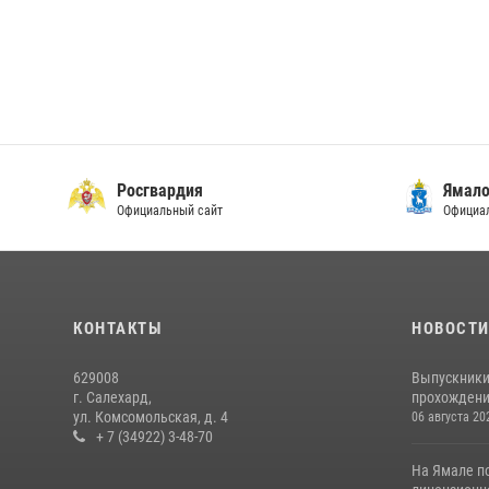
Росгвардия
Ямало
Официальный сайт
Официал
КОНТАКТЫ
НОВОСТ
629008
Выпускники
г. Салехард,
прохождени
ул. Комсомольская, д. 4
06 августа 20
+ 7 (34922) 3-48-70
На Ямале п