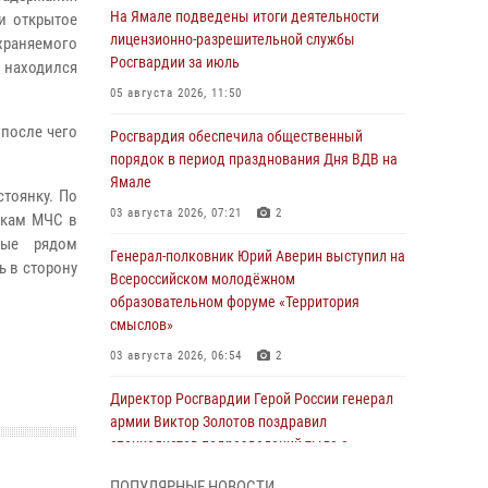
На Ямале подведены итоги деятельности
и открытое
лицензионно-разрешительной службы
храняемого
Росгвардии за июль
ь находился
05 августа 2026, 11:50
 после чего
Росгвардия обеспечила общественный
порядок в период празднования Дня ВДВ на
Ямале
тоянку. По
03 августа 2026, 07:21
2
икам МЧС в
ные рядом
Генерал-полковник Юрий Аверин выступил на
 в сторону
Всероссийском молодёжном
образовательном форуме «Территория
смыслов»
03 августа 2026, 06:54
2
Директор Росгвардии Герой России генерал
армии Виктор Золотов поздравил
специалистов подразделений тыла с
профессиональным праздником
ПОПУЛЯРНЫЕ НОВОСТИ