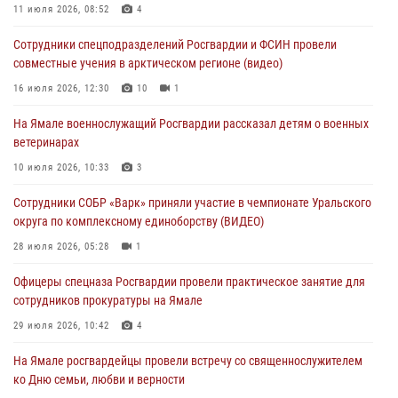
В Уральском округе Росгвардии состоялось заседание
11 июля 2026, 08:52
4
оперативного штаба
Сотрудники спецподразделений Росгвардии и ФСИН провели
29 июля 2026, 10:39
совместные учения в арктическом регионе (видео)
Сотрудники СОБР «Варк» приняли участие в чемпионате Уральского
16 июля 2026, 12:30
10
1
округа по комплексному единоборству (ВИДЕО)
На Ямале военнослужащий Росгвардии рассказал детям о военных
28 июля 2026, 05:28
1
ветеринарах
На Полярном круге Росгвардия обеспечила безопасность турнира
10 июля 2026, 10:33
3
по пляжному волейболу
Сотрудники СОБР «Варк» приняли участие в чемпионате Уральского
27 июля 2026, 09:04
3
округа по комплексному единоборству (ВИДЕО)
28 июля 2026, 05:28
1
Офицеры спецназа Росгвардии провели практическое занятие для
сотрудников прокуратуры на Ямале
29 июля 2026, 10:42
4
На Ямале росгвардейцы провели встречу со священнослужителем
ко Дню семьи, любви и верности