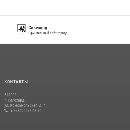
08 июля 2026, 09:28
1
Сотрудники СОБР «Варк» повышают боевое мастерство на Ямале
30 июля 2026, 09:34
1
Салехард
«Каникулы с Росгвардией» продолжаются на Ямале
Официальный сайт города
18 июля 2026, 09:36
3
«Росгвардия. Вехи истории»: войска правопорядка на охране
стратегических объектов поверженной Германии (видео)
15 июля 2026, 11:18
1
На Ямале подведены итоги работы вневедомственной охраны
КОНТАКТЫ
Росгвардии за первое полугодие 2026 года
14 июля 2026, 06:53
629008
г. Салехард,
ул. Комсомольская, д. 4
+ 7 (34922) 3-48-70