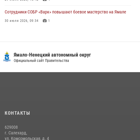
Сотрудники СОБР «Варк» повышают боевое мастерство на Ямале
30 июля 2026, 09:34
1
«Каникулы с Росгвардией» продолжаются на Ямале
18 июля 2026, 09:36
3
«Росгвардия. Вехи истории»: войска правопорядка на охране
Ямало-Ненецкий автономный округ
стратегических объектов поверженной Германии (видео)
Официальный сайт Правительства
15 июля 2026, 11:18
1
На Ямале подведены итоги работы вневедомственной охраны
Росгвардии за первое полугодие 2026 года
14 июля 2026, 06:53
«Росгвардия. Вехи истории»: борьба войск правопорядка против
КОНТАКТЫ
бандитско-националистического подполья (видео)
20 июля 2026, 09:03
1
629008
г. Салехард,
ул. Комсомольская, д. 4