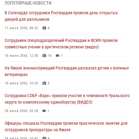
03 августа 2026, 07:21
2
ПОПУЛЯРНЫЕ НОВОСТИ
В Салехарде сотрудники Росгвардии провели день открытых
Генерал-полковник Юрий Аверин выступил на Всероссийском
дверей для школьников
молодёжном образовательном форуме «Территория смыслов»
11 июля 2026, 08:52
4
03 августа 2026, 06:54
2
Сотрудники спецподразделений Росгвардии и ФСИН провели
Директор Росгвардии Герой России генерал армии Виктор Золотов
совместные учения в арктическом регионе (видео)
поздравил специалистов подразделений тыла с профессиональным
праздником
16 июля 2026, 12:30
10
1
01 августа 2026, 11:28
На Ямале военнослужащий Росгвардии рассказал детям о военных
ветеринарах
Сотрудники СОБР «Варк» повышают боевое мастерство на Ямале
10 июля 2026, 10:33
3
30 июля 2026, 09:34
1
Сотрудники СОБР «Варк» приняли участие в чемпионате Уральского
Офицеры спецназа Росгвардии провели практическое занятие для
округа по комплексному единоборству (ВИДЕО)
сотрудников прокуратуры на Ямале
28 июля 2026, 05:28
1
29 июля 2026, 10:42
4
Офицеры спецназа Росгвардии провели практическое занятие для
сотрудников прокуратуры на Ямале
29 июля 2026, 10:42
4