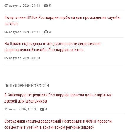
07 августа 2026, 09:14
5
Выпускники ВУЗов Росгвардии прибыли для прохождения службы
на Урал
06 августа 2026, 12:14
3
На Ямале подведены итоги деятельности лицензионно-
разрешительной службы Росгвардии за июль
05 августа 2026, 11:50
Росгвардия обеспечила общественный порядок в период
празднования Дня ВДВ на Ямале
03 августа 2026, 07:21
2
ПОПУЛЯРНЫЕ НОВОСТИ
В Салехарде сотрудники Росгвардии провели день открытых
Генерал-полковник Юрий Аверин выступил на Всероссийском
дверей для школьников
молодёжном образовательном форуме «Территория смыслов»
11 июля 2026, 08:52
4
03 августа 2026, 06:54
2
Сотрудники спецподразделений Росгвардии и ФСИН провели
Директор Росгвардии Герой России генерал армии Виктор Золотов
совместные учения в арктическом регионе (видео)
поздравил специалистов подразделений тыла с профессиональным