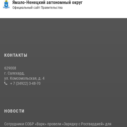
«Росгвардия. Вехи истории»: войска правопорядка на охране
Ямало-Ненецкий автономный округ
стратегических объектов поверженной Германии (видео)
Официальный сайт Правительства
15 июля 2026, 11:18
1
На Ямале подведены итоги работы вневедомственной охраны
Росгвардии за первое полугодие 2026 года
14 июля 2026, 06:53
«Росгвардия. Вехи истории»: борьба войск правопорядка против
КОНТАКТЫ
бандитско-националистического подполья (видео)
20 июля 2026, 09:03
1
629008
г. Салехард,
ул. Комсомольская, д. 4
+ 7 (34922) 3-48-70
НОВОСТИ
Сотрудники СОБР «Варк» провели «Зарядку с Росгвардией» для