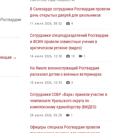
Росгвардия обеспечила общественный
В Салехарде сотрудники Росгвардии провели
порядок в период празднования Дня ВДВ на
день открытых дверей для школьников
 Росгвардии
Ямале
11 июля 2026, 08:52
4
03 августа 2026, 07:21
2
Сотрудники спецподразделений Росгвардии
Генерал-полковник Юрий Аверин выступил на
и ФСИН провели совместные учения в
Всероссийском молодёжном
арктическом регионе (видео)
образовательном форуме «Территория
16 июля 2026, 12:30
10
1
ующая →
смыслов»
На Ямале военнослужащий Росгвардии
03 августа 2026, 06:54
2
рассказал детям о военных ветеринарах
Директор Росгвардии Герой России генерал
10 июля 2026, 10:33
3
армии Виктор Золотов поздравил
специалистов подразделений тыла с
Сотрудники СОБР «Варк» приняли участие в
профессиональным праздником
чемпионате Уральского округа по
комплексному единоборству (ВИДЕО)
01 августа 2026, 11:28
28 июля 2026, 05:28
1
Сотрудники СОБР «Варк» повышают боевое
мастерство на Ямале
Офицеры спецназа Росгвардии провели