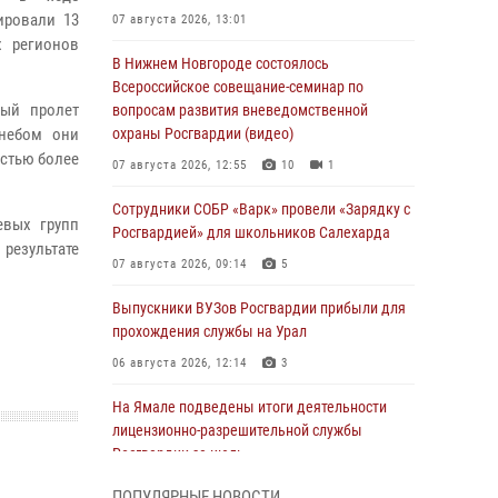
ировали 13
07 августа 2026, 13:01
х регионов
В Нижнем Новгороде состоялось
Всероссийское совещание-семинар по
вый пролет
вопросам развития вневедомственной
 небом они
охраны Росгвардии (видео)
остью более
07 августа 2026, 12:55
10
1
Сотрудники СОБР «Варк» провели «Зарядку с
евых групп
Росгвардией» для школьников Салехарда
езультате
07 августа 2026, 09:14
5
Выпускники ВУЗов Росгвардии прибыли для
прохождения службы на Урал
06 августа 2026, 12:14
3
На Ямале подведены итоги деятельности
лицензионно-разрешительной службы
Росгвардии за июль
05 августа 2026, 11:50
ПОПУЛЯРНЫЕ НОВОСТИ