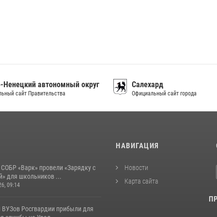
-Ненецкий автономный округ
Салехард
ьный сайт Правительства
Официальный сайт города
И
НАВИГАЦИЯ
 СОБР «Варк» провели «Зарядку с
Новости
» для школьников ...
Карта сайта
26, 09:14
П
 ВУЗов Росгвардии прибыли для