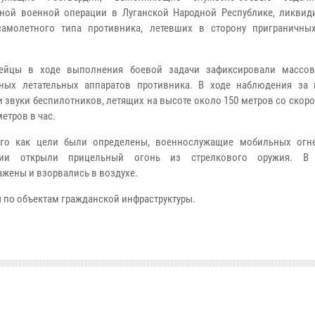
ной военной операции в Луганской Народной Республике, ликвид
самолетного типа противника, летевших в сторону приграничны
дейцы в ходе выполнения боевой задачи зафиксировали массо
тных летательных аппаратов противника. В ходе наблюдения за
 звуки беспилотников, летящих на высоте около 150 метров со скор
етров в час.
ого как цели были определены, военнослужащие мобильных огн
дии открыли прицельный огонь из стрелкового оружия. В р
ажены и взорвались в воздухе.
 по объектам гражданской инфраструктуры.