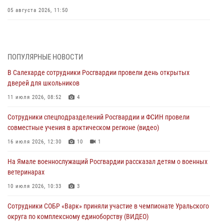
05 августа 2026, 11:50
Росгвардия обеспечила общественный порядок в период
празднования Дня ВДВ на Ямале
03 августа 2026, 07:21
2
ПОПУЛЯРНЫЕ НОВОСТИ
В Салехарде сотрудники Росгвардии провели день открытых
Генерал-полковник Юрий Аверин выступил на Всероссийском
дверей для школьников
молодёжном образовательном форуме «Территория смыслов»
11 июля 2026, 08:52
4
03 августа 2026, 06:54
2
Сотрудники спецподразделений Росгвардии и ФСИН провели
Директор Росгвардии Герой России генерал армии Виктор Золотов
совместные учения в арктическом регионе (видео)
поздравил специалистов подразделений тыла с профессиональным
праздником
16 июля 2026, 12:30
10
1
01 августа 2026, 11:28
На Ямале военнослужащий Росгвардии рассказал детям о военных
ветеринарах
Сотрудники СОБР «Варк» повышают боевое мастерство на Ямале
10 июля 2026, 10:33
3
30 июля 2026, 09:34
1
Сотрудники СОБР «Варк» приняли участие в чемпионате Уральского
Офицеры спецназа Росгвардии провели практическое занятие для
округа по комплексному единоборству (ВИДЕО)
сотрудников прокуратуры на Ямале