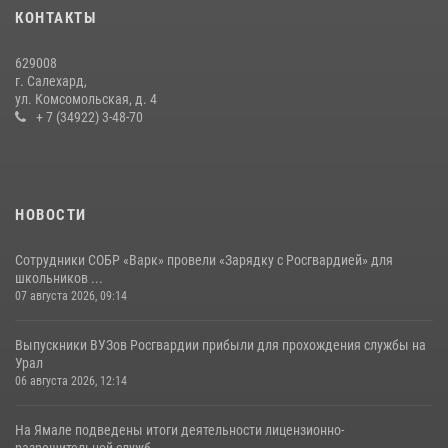
На Ямале подведены итоги работы вневедомственной охраны
КОНТАКТЫ
Росгвардии за первое полугодие 2026 года
14 июля 2026, 06:53
629008
г. Салехард,
ул. Комсомольская, д. 4
+ 7 (34922) 3-48-70
НОВОСТИ
Сотрудники СОБР «Варк» провели «Зарядку с Росгвардией» для
школьников ...
07 августа 2026, 09:14
Выпускники ВУЗов Росгвардии прибыли для прохождения службы на
Урал
06 августа 2026, 12:14
На Ямале подведены итоги деятельности лицензионно-
разрешительной служб...