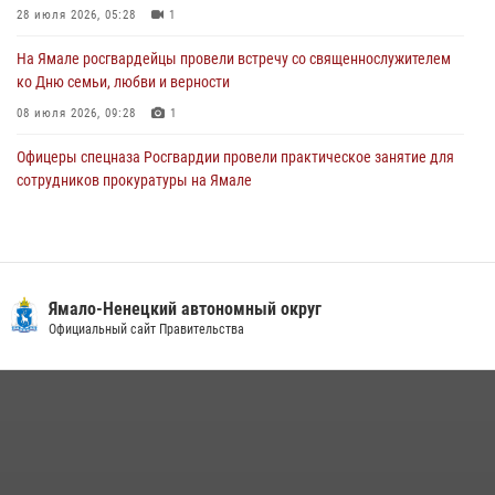
28 июля 2026, 05:28
1
29 июля 2026, 10:42
4
На Ямале росгвардейцы провели встречу со священнослужителем
ко Дню семьи, любви и верности
08 июля 2026, 09:28
1
Офицеры спецназа Росгвардии провели практическое занятие для
сотрудников прокуратуры на Ямале
29 июля 2026, 10:42
4
Сотрудники СОБР «Варк» повышают боевое мастерство на Ямале
30 июля 2026, 09:34
1
Ямало-Ненецкий автономный округ
«Каникулы с Росгвардией» продолжаются на Ямале
Официальный сайт Правительства
18 июля 2026, 09:36
3
«Росгвардия. Вехи истории»: войска правопорядка на охране
стратегических объектов поверженной Германии (видео)
15 июля 2026, 11:18
1