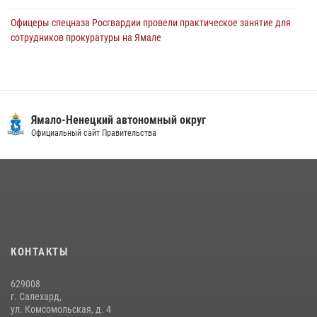
Офицеры спецназа Росгвардии провели практическое занятие для
сотрудников прокуратуры на Ямале
29 июля 2026, 10:42
4
Сотрудники СОБР «Варк» повышают боевое мастерство на Ямале
30 июля 2026, 09:34
1
Ямало-Ненецкий автономный округ
«Каникулы с Росгвардией» продолжаются на Ямале
Официальный сайт Правительства
18 июля 2026, 09:36
3
«Росгвардия. Вехи истории»: войска правопорядка на охране
стратегических объектов поверженной Германии (видео)
15 июля 2026, 11:18
1
На Ямале подведены итоги работы вневедомственной охраны
КОНТАКТЫ
Росгвардии за первое полугодие 2026 года
14 июля 2026, 06:53
629008
г. Салехард,
ул. Комсомольская, д. 4