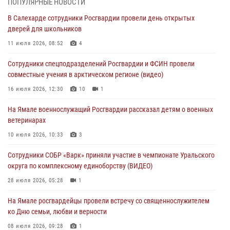
ПОПУЛЯРНЫЕ НОВОСТИ
сотрудников прокуратуры на Ямале
В Салехарде сотрудники Росгвардии провели день открытых
29 июля 2026, 10:42
4
дверей для школьников
В Уральском округе Росгвардии состоялось заседание
11 июля 2026, 08:52
4
оперативного штаба
Сотрудники спецподразделений Росгвардии и ФСИН провели
29 июля 2026, 10:39
совместные учения в арктическом регионе (видео)
Сотрудники СОБР «Варк» приняли участие в чемпионате Уральского
16 июля 2026, 12:30
10
1
округа по комплексному единоборству (ВИДЕО)
На Ямале военнослужащий Росгвардии рассказал детям о военных
28 июля 2026, 05:28
1
ветеринарах
На Полярном круге Росгвардия обеспечила безопасность турнира
10 июля 2026, 10:33
3
по пляжному волейболу
Сотрудники СОБР «Варк» приняли участие в чемпионате Уральского
27 июля 2026, 09:04
3
округа по комплексному единоборству (ВИДЕО)
28 июля 2026, 05:28
1
На Ямале росгвардейцы провели встречу со священнослужителем
ко Дню семьи, любви и верности
08 июля 2026, 09:28
1