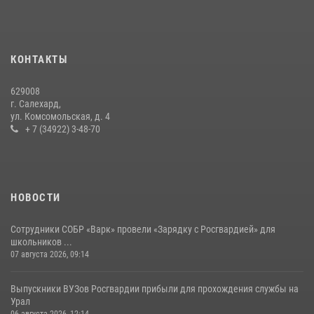
Росгвардии за первое полугодие 2026 года
14 июля 2026, 06:53
На Ямале вневедомственная охрана Росгвардии отработала
КОНТАКТЫ
действия при тревоге на охраняемом объекте
23 июля 2026, 03:41
3
629008
г. Салехард,
ул. Комсомольская, д. 4
+ 7 (34922) 3-48-70
НОВОСТИ
Сотрудники СОБР «Варк» провели «Зарядку с Росгвардией» для
школьников ...
07 августа 2026, 09:14
Выпускники ВУЗов Росгвардии прибыли для прохождения службы на
Урал
06 августа 2026, 12:14