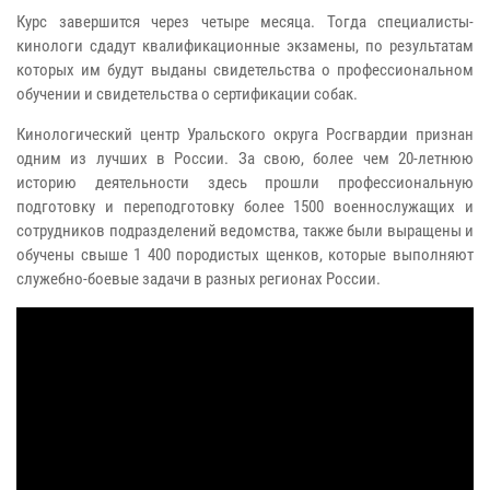
Курс завершится через четыре месяца. Тогда специалисты-
кинологи сдадут квалификационные экзамены, по результатам
которых им будут выданы свидетельства о профессиональном
обучении и свидетельства о сертификации собак.
Кинологический центр Уральского округа Росгвардии признан
одним из лучших в России. За свою, более чем 20-летнюю
историю деятельности здесь прошли профессиональную
подготовку и переподготовку более 1500 военнослужащих и
сотрудников подразделений ведомства, также были выращены и
обучены свыше 1 400 породистых щенков, которые выполняют
служебно-боевые задачи в разных регионах России.