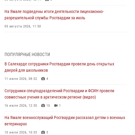
На Ямале подведены итоги деятельности лицензионно-
разрешительной службы Росгвардии за июль
05 августа 2026, 11:50
Росгвардия обеспечила общественный порядок в период
празднования Дня ВДВ на Ямале
03 августа 2026, 07:21
2
ПОПУЛЯРНЫЕ НОВОСТИ
В Салехарде сотрудники Росгвардии провели день открытых
Генерал-полковник Юрий Аверин выступил на Всероссийском
дверей для школьников
молодёжном образовательном форуме «Территория смыслов»
11 июля 2026, 08:52
4
03 августа 2026, 06:54
2
Сотрудники спецподразделений Росгвардии и ФСИН провели
Директор Росгвардии Герой России генерал армии Виктор Золотов
совместные учения в арктическом регионе (видео)
поздравил специалистов подразделений тыла с профессиональным
праздником
16 июля 2026, 12:30
10
1
01 августа 2026, 11:28
На Ямале военнослужащий Росгвардии рассказал детям о военных
ветеринарах
Сотрудники СОБР «Варк» повышают боевое мастерство на Ямале
10 июля 2026, 10:33
3
30 июля 2026, 09:34
1