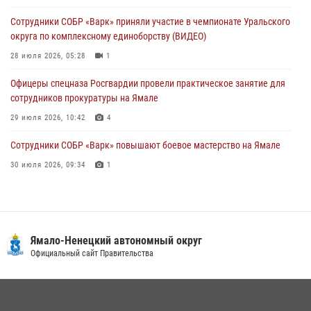
Сотрудники СОБР «Варк» приняли участие в чемпионате Уральского
Офицеры спецназа Росгвардии провели практическое занятие для
округа по комплексному единоборству (ВИДЕО)
сотрудников прокуратуры на Ямале
28 июля 2026, 05:28
1
29 июля 2026, 10:42
4
Офицеры спецназа Росгвардии провели практическое занятие для
сотрудников прокуратуры на Ямале
29 июля 2026, 10:42
4
Сотрудники СОБР «Варк» повышают боевое мастерство на Ямале
30 июля 2026, 09:34
1
«Каникулы с Росгвардией» продолжаются на Ямале
18 июля 2026, 09:36
3
«Росгвардия. Вехи истории»: войска правопорядка на охране
Ямало-Ненецкий автономный округ
стратегических объектов поверженной Германии (видео)
Официальный сайт Правительства
15 июля 2026, 11:18
1
На Ямале подведены итоги работы вневедомственной охраны