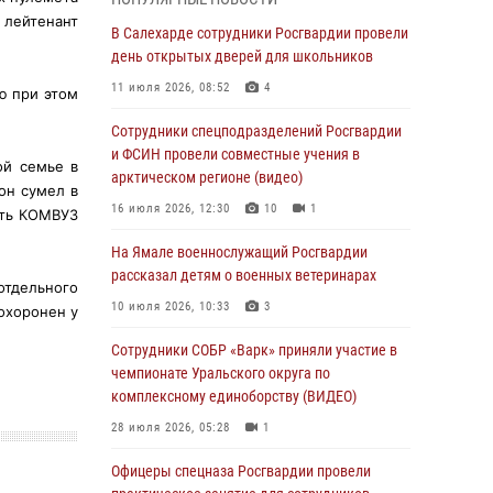
 лейтенант
Росгвардия обеспечила общественный
В Салехарде сотрудники Росгвардии провели
порядок в период празднования Дня ВДВ на
день открытых дверей для школьников
Ямале
11 июля 2026, 08:52
4
ю при этом
03 августа 2026, 07:21
2
Сотрудники спецподразделений Росгвардии
Генерал-полковник Юрий Аверин выступил на
и ФСИН провели совместные учения в
ой семье в
Всероссийском молодёжном
арктическом регионе (видео)
он сумел в
образовательном форуме «Территория
16 июля 2026, 12:30
10
1
ить КОМВУЗ
смыслов»
На Ямале военнослужащий Росгвардии
03 августа 2026, 06:54
2
рассказал детям о военных ветеринарах
отдельного
Директор Росгвардии Герой России генерал
10 июля 2026, 10:33
3
охоронен у
армии Виктор Золотов поздравил
специалистов подразделений тыла с
Сотрудники СОБР «Варк» приняли участие в
профессиональным праздником
чемпионате Уральского округа по
комплексному единоборству (ВИДЕО)
01 августа 2026, 11:28
28 июля 2026, 05:28
1
Сотрудники СОБР «Варк» повышают боевое
мастерство на Ямале
Офицеры спецназа Росгвардии провели