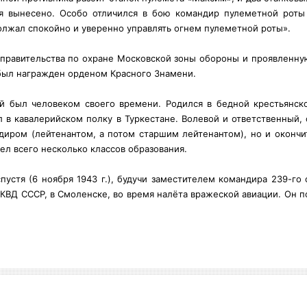
я вынесено. Особо отличился в бою командир пулеметной роты
олжал спокойно и уверенно управлять огнем пулеметной роты».
 правительства по охране Московской зоны обороны и проявленну
 был награжден орденом Красного Знамени.
й был человеком своего времени. Родился в бедной крестьянск
в кавалерийском полку в Туркестане. Волевой и ответственный, 
диром (лейтенантом, а потом старшим лейтенантом), но и оконч
ел всего несколько классов образования.
пустя (6 ноября 1943 г.), будучи заместителем командира 239-го 
НКВД СССР, в Смоленске, во время налёта вражеской авиации. Он п