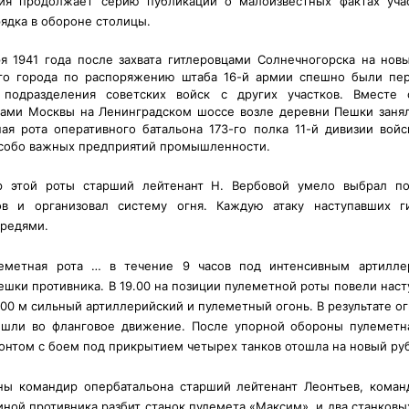
дия продолжает серию публикаций о малоизвестных фактах уча
ядка в обороне столицы.
я 1941 года после захвата гитлеровцами Солнечногорска на нов
ого города по распоряжению штаба 16-й армии спешно были п
 подразделения советских войск с других участков.
Вместе с
ками Москвы на Ленинградском шоссе возле деревни Пешки заня
ая рота оперативного батальона 173-го полка 11-й дивизии вой
собо важных предприятий промышленности.
р этой роты старший лейтенант Н. Вербовой умело выбрал по
ов и организовал систему огня. Каждую атаку наступавших г
ередями.
улеметная рота … в течение 9 часов под интенсивным артилл
ки противника. В 19.00 на позиции пулеметной роты повели наст
400 м сильный артиллерийский и пулеметный огонь. В результате о
решли во фланговое движение. После упорной обороны пулеметн
нтом с боем под прикрытием четырех танков отошла на новый ру
ены командир опербатальона старший лейтенант Леонтьев, коман
ной противника разбит станок пулемета «Максим», и два станковы