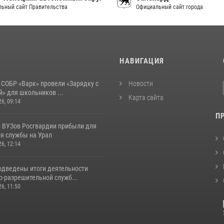
ьный сайт Правительства
Официальный сайт города
И
НАВИГАЦИЯ
 СОБР «Варк» провели «Зарядку с
Новости
» для школьников ...
Карта сайта
26, 09:14
П
 ВУЗов Росгвардии прибыли для
я службы на Урал
26, 12:14
одведены итоги деятельности
о-разрешительной служб...
26, 11:50