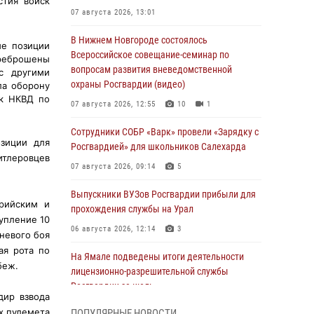
стия войск
07 августа 2026, 13:01
В Нижнем Новгороде состоялось
ые позиции
Всероссийское совещание-семинар по
ереброшены
вопросам развития вневедомственной
 другими
охраны Росгвардии (видео)
ла оборону
ск НКВД по
07 августа 2026, 12:55
10
1
Сотрудники СОБР «Варк» провели «Зарядку с
зиции для
Росгвардией» для школьников Салехарда
итлеровцев
07 августа 2026, 09:14
5
Выпускники ВУЗов Росгвардии прибыли для
ерийским и
прохождения службы на Урал
упление 10
06 августа 2026, 12:14
3
гневого боя
ая рота по
На Ямале подведены итоги деятельности
беж.
лицензионно-разрешительной службы
Росгвардии за июль
дир взвода
05 августа 2026, 11:50
х пулемета
ПОПУЛЯРНЫЕ НОВОСТИ