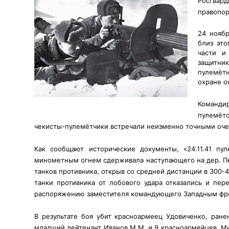
Росгвар
правопор
24 ноябр
близ эт
части и
защитни
пулемётн
охране о
Команди
пулемёт
чекисты-пулемётчики встречали неизменно точными оч
Как сообщают исторические документы, «24.11.41 п
минометным огнем сдерживала наступающего на дер. Пеш
танков противника, открыв со средней дистанции в 300-
танки противника от лобового удара отказались и пе
распоряжению заместителя командующего Западным фро
В результате боя убит красноармеец Удовиченко, ран
младший лейтенант Иванов М.М. и 9 красноармейцев. Ми