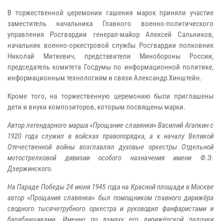
В торжественной церемонии гашения марок приняли участие
заместитель начальника Главного военно-политического
управления Росгвардии генерал-майор Алексей Сальников,
начальник военно-оркестровой службы Росгвардии полковник
Николай Миткевич, представители Минобороны России,
председатель комитета Госдумы по информационной политике,
информационным технологиям и связи Александр Хинштейн.
Кроме того, на торжественную церемонию были приглашены
дети и внуки композиторов, которым посвящены марки.
Автор легендарного марша «Прощание славянки» Василий Агапкин с
1920 года служил в войсках правопорядка, а к началу Великой
Отечественной войны возглавлял духовые оркестры Отдельной
мотострелковой дивизии особого назначения имени Ф.Э.
Дзержинского.
На Параде Победы 24 июня 1945 года на Красной площади в Москве
автор «Прощания славянки» был помощником главного дирижёра
сводного тысячетрубного оркестра и руководил фанфаристами и
барабанщиками. Именно по взмаху его дирижёрской палочки