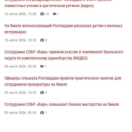
Директор Росгвардии Герой России генерал армии Виктор Золотов
совместные учения в арктическом регионе (видео)
поздравил специалистов подразделений тыла с профессиональным
праздником
16 июля 2026, 12:30
10
1
01 августа 2026, 11:28
На Ямале военнослужащий Росгвардии рассказал детям о военных
ветеринарах
Сотрудники СОБР «Варк» повышают боевое мастерство на Ямале
10 июля 2026, 10:33
3
30 июля 2026, 09:34
1
Сотрудники СОБР «Варк» приняли участие в чемпионате Уральского
Офицеры спецназа Росгвардии провели практическое занятие для
округа по комплексному единоборству (ВИДЕО)
сотрудников прокуратуры на Ямале
28 июля 2026, 05:28
1
29 июля 2026, 10:42
4
Офицеры спецназа Росгвардии провели практическое занятие для
сотрудников прокуратуры на Ямале
29 июля 2026, 10:42
4
Сотрудники СОБР «Варк» повышают боевое мастерство на Ямале
30 июля 2026, 09:34
1
«Каникулы с Росгвардией» продолжаются на Ямале