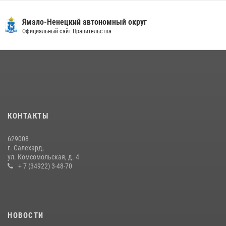
18 июля 2026, 09:36
3
«Росгвардия. Вехи истории»: войска правопорядка на охране
Ямало-Ненецкий автономный округ
стратегических объектов поверженной Германии (видео)
Официальный сайт Правительства
15 июля 2026, 11:18
1
На Ямале подведены итоги работы вневедомственной охраны
Росгвардии за первое полугодие 2026 года
14 июля 2026, 06:53
«Росгвардия. Вехи истории»: борьба войск правопорядка против
КОНТАКТЫ
бандитско-националистического подполья (видео)
20 июля 2026, 09:03
1
629008
г. Салехард,
ул. Комсомольская, д. 4
+ 7 (34922) 3-48-70
НОВОСТИ