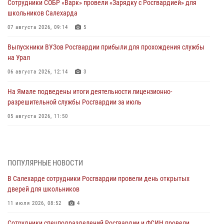
Сотрудники СОБР «Варк» провели «Зарядку с Росгвардией» для
школьников Салехарда
07 августа 2026, 09:14
5
Выпускники ВУЗов Росгвардии прибыли для прохождения службы
на Урал
06 августа 2026, 12:14
3
На Ямале подведены итоги деятельности лицензионно-
разрешительной службы Росгвардии за июль
05 августа 2026, 11:50
Росгвардия обеспечила общественный порядок в период
празднования Дня ВДВ на Ямале
03 августа 2026, 07:21
2
ПОПУЛЯРНЫЕ НОВОСТИ
В Салехарде сотрудники Росгвардии провели день открытых
Генерал-полковник Юрий Аверин выступил на Всероссийском
дверей для школьников
молодёжном образовательном форуме «Территория смыслов»
11 июля 2026, 08:52
4
03 августа 2026, 06:54
2
Сотрудники спецподразделений Росгвардии и ФСИН провели