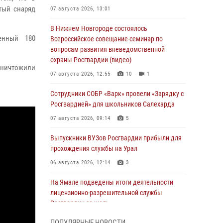
тый снаряд
07 августа 2026, 13:01
В Нижнем Новгороде состоялось
енный 180
Всероссийское совещание-семинар по
вопросам развития вневедомственной
охраны Росгвардии (видео)
 уничтожили
07 августа 2026, 12:55
10
1
Сотрудники СОБР «Варк» провели «Зарядку с
Росгвардией» для школьников Салехарда
07 августа 2026, 09:14
5
Выпускники ВУЗов Росгвардии прибыли для
прохождения службы на Урал
06 августа 2026, 12:14
3
На Ямале подведены итоги деятельности
лицензионно-разрешительной службы
Росгвардии за июль
05 августа 2026, 11:50
ПОПУЛЯРНЫЕ НОВОСТИ