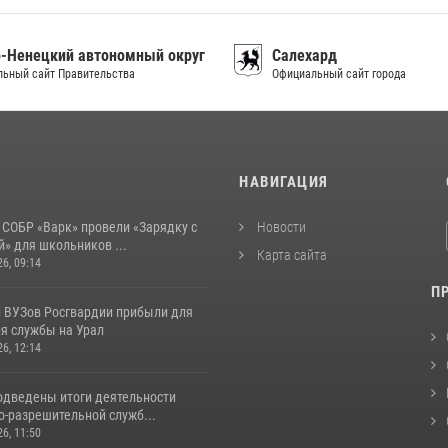
-Ненецкий автономный округ
Салехард
ьный сайт Правительства
Официальный сайт города
И
НАВИГАЦИЯ
 СОБР «Варк» провели «Зарядку с
Новости
» для школьников ...
Карта сайта
26, 09:14
П
 ВУЗов Росгвардии прибыли для
я службы на Урал
26, 12:14
одведены итоги деятельности
о-разрешительной служб...
26, 11:50