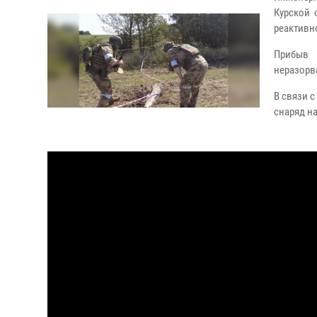
Курской 
реактивн
Прибыв 
неразор
В связи 
снаряд н