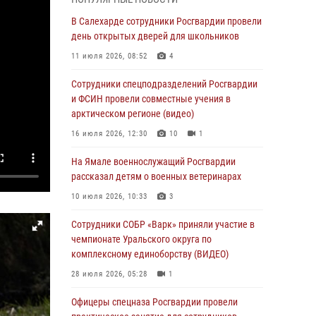
Росгвардия обеспечила общественный
В Салехарде сотрудники Росгвардии провели
порядок в период празднования Дня ВДВ на
день открытых дверей для школьников
Ямале
11 июля 2026, 08:52
4
03 августа 2026, 07:21
2
Сотрудники спецподразделений Росгвардии
Генерал-полковник Юрий Аверин выступил на
и ФСИН провели совместные учения в
Всероссийском молодёжном
арктическом регионе (видео)
образовательном форуме «Территория
16 июля 2026, 12:30
10
1
смыслов»
На Ямале военнослужащий Росгвардии
03 августа 2026, 06:54
2
рассказал детям о военных ветеринарах
Директор Росгвардии Герой России генерал
10 июля 2026, 10:33
3
армии Виктор Золотов поздравил
специалистов подразделений тыла с
Сотрудники СОБР «Варк» приняли участие в
профессиональным праздником
чемпионате Уральского округа по
комплексному единоборству (ВИДЕО)
01 августа 2026, 11:28
28 июля 2026, 05:28
1
Сотрудники СОБР «Варк» повышают боевое
мастерство на Ямале
Офицеры спецназа Росгвардии провели