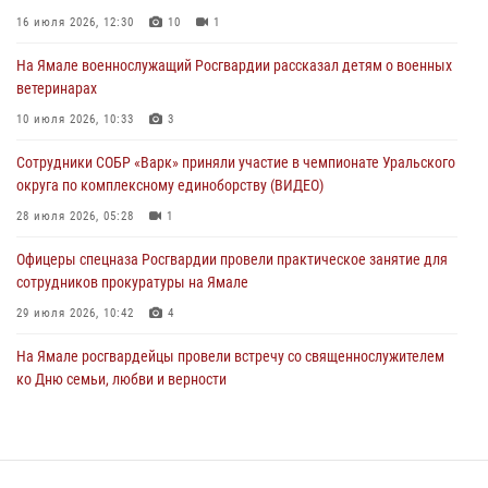
Сотрудники СОБР «Варк» приняли участие в чемпионате Уральского
16 июля 2026, 12:30
10
1
округа по комплексному единоборству (ВИДЕО)
На Ямале военнослужащий Росгвардии рассказал детям о военных
28 июля 2026, 05:28
1
ветеринарах
На Полярном круге Росгвардия обеспечила безопасность турнира
10 июля 2026, 10:33
3
по пляжному волейболу
Сотрудники СОБР «Варк» приняли участие в чемпионате Уральского
27 июля 2026, 09:04
3
округа по комплексному единоборству (ВИДЕО)
28 июля 2026, 05:28
1
Офицеры спецназа Росгвардии провели практическое занятие для
сотрудников прокуратуры на Ямале
29 июля 2026, 10:42
4
На Ямале росгвардейцы провели встречу со священнослужителем
ко Дню семьи, любви и верности
08 июля 2026, 09:28
1
Сотрудники СОБР «Варк» повышают боевое мастерство на Ямале
30 июля 2026, 09:34
1