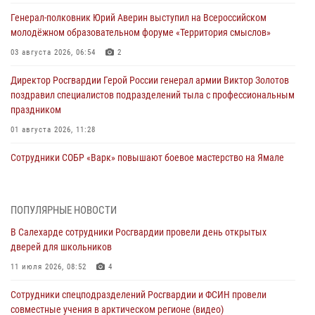
Генерал-полковник Юрий Аверин выступил на Всероссийском
молодёжном образовательном форуме «Территория смыслов»
03 августа 2026, 06:54
2
Директор Росгвардии Герой России генерал армии Виктор Золотов
поздравил специалистов подразделений тыла с профессиональным
праздником
01 августа 2026, 11:28
Сотрудники СОБР «Варк» повышают боевое мастерство на Ямале
30 июля 2026, 09:34
1
Офицеры спецназа Росгвардии провели практическое занятие для
ПОПУЛЯРНЫЕ НОВОСТИ
сотрудников прокуратуры на Ямале
В Салехарде сотрудники Росгвардии провели день открытых
29 июля 2026, 10:42
4
дверей для школьников
В Уральском округе Росгвардии состоялось заседание
11 июля 2026, 08:52
4
оперативного штаба
Сотрудники спецподразделений Росгвардии и ФСИН провели
29 июля 2026, 10:39
совместные учения в арктическом регионе (видео)