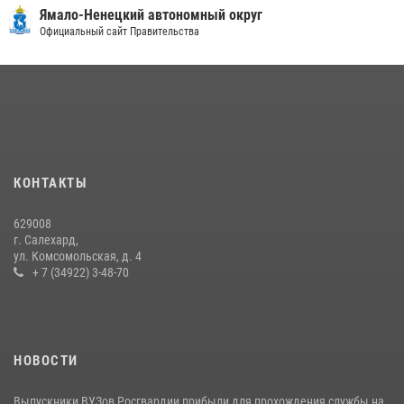
Ямало-Ненецкий автономный округ
«Каникулы с Росгвардией» продолжаются на Ямале
Официальный сайт Правительства
18 июля 2026, 09:36
3
«Росгвардия. Вехи истории»: войска правопорядка на охране
стратегических объектов поверженной Германии (видео)
15 июля 2026, 11:18
1
На Ямале подведены итоги работы вневедомственной охраны
КОНТАКТЫ
Росгвардии за первое полугодие 2026 года
14 июля 2026, 06:53
629008
г. Салехард,
ул. Комсомольская, д. 4
+ 7 (34922) 3-48-70
НОВОСТИ
Выпускники ВУЗов Росгвардии прибыли для прохождения службы на