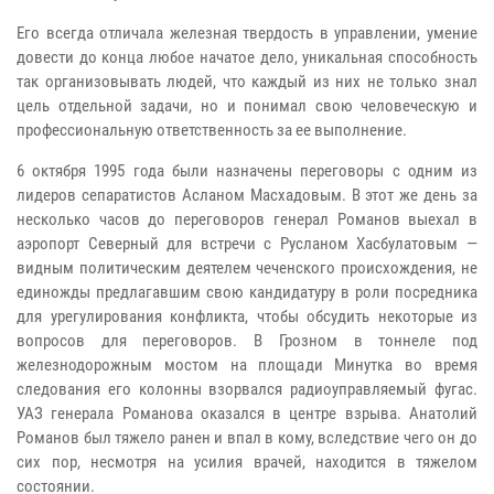
Его всегда отличала железная твердость в управлении, умение
довести до конца любое начатое дело, уникальная способность
так организовывать людей, что каждый из них не только знал
цель отдельной задачи, но и понимал свою человеческую и
профессиональную ответственность за ее выполнение.
6 октября 1995 года были назначены переговоры с одним из
лидеров сепаратистов Асланом Масхадовым. В этот же день за
несколько часов до переговоров генерал Романов выехал в
аэропорт Северный для встречи с Русланом Хасбулатовым —
видным политическим деятелем чеченского происхождения, не
единожды предлагавшим свою кандидатуру в роли посредника
для урегулирования конфликта, чтобы обсудить некоторые из
вопросов для переговоров. В Грозном в тоннеле под
железнодорожным мостом на площади Минутка во время
следования его колонны взорвался радиоуправляемый фугас.
УАЗ генерала Романова оказался в центре взрыва. Анатолий
Романов был тяжело ранен и впал в кому, вследствие чего он до
сих пор, несмотря на усилия врачей, находится в тяжелом
состоянии.