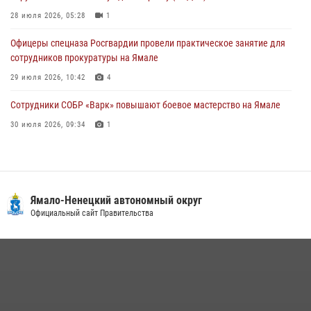
28 июля 2026, 05:28
1
29 июля 2026, 10:42
4
Офицеры спецназа Росгвардии провели практическое занятие для
сотрудников прокуратуры на Ямале
29 июля 2026, 10:42
4
Сотрудники СОБР «Варк» повышают боевое мастерство на Ямале
30 июля 2026, 09:34
1
«Каникулы с Росгвардией» продолжаются на Ямале
18 июля 2026, 09:36
3
«Росгвардия. Вехи истории»: войска правопорядка на охране
Ямало-Ненецкий автономный округ
стратегических объектов поверженной Германии (видео)
Официальный сайт Правительства
15 июля 2026, 11:18
1
На Ямале подведены итоги работы вневедомственной охраны
Росгвардии за первое полугодие 2026 года
14 июля 2026, 06:53