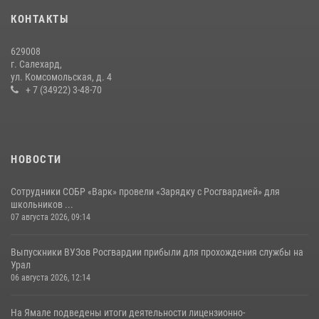
«Росгвардия. Вехи истории»: борьба войск правопорядка против
КОНТАКТЫ
бандитско-националистического подполья (видео)
20 июля 2026, 09:03
1
629008
г. Салехард,
ул. Комсомольская, д. 4
+ 7 (34922) 3-48-70
НОВОСТИ
Сотрудники СОБР «Варк» провели «Зарядку с Росгвардией» для
школьников ...
07 августа 2026, 09:14
Выпускники ВУЗов Росгвардии прибыли для прохождения службы на
Урал
06 августа 2026, 12:14
На Ямале подведены итоги деятельности лицензионно-