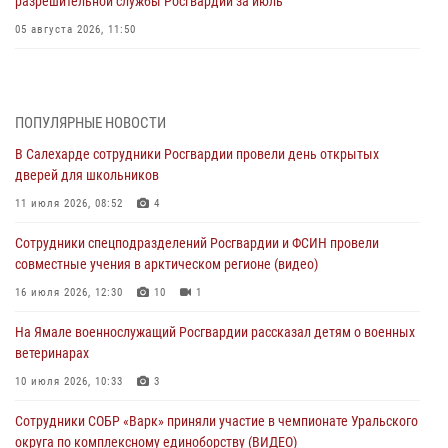
разрешительной службы Росгвардии за июль
05 августа 2026, 11:50
Росгвардия обеспечила общественный порядок в период
празднования Дня ВДВ на Ямале
03 августа 2026, 07:21
2
ПОПУЛЯРНЫЕ НОВОСТИ
В Салехарде сотрудники Росгвардии провели день открытых
Генерал-полковник Юрий Аверин выступил на Всероссийском
дверей для школьников
молодёжном образовательном форуме «Территория смыслов»
11 июля 2026, 08:52
4
03 августа 2026, 06:54
2
Сотрудники спецподразделений Росгвардии и ФСИН провели
Директор Росгвардии Герой России генерал армии Виктор Золотов
совместные учения в арктическом регионе (видео)
поздравил специалистов подразделений тыла с профессиональным
праздником
16 июля 2026, 12:30
10
1
01 августа 2026, 11:28
На Ямале военнослужащий Росгвардии рассказал детям о военных
ветеринарах
Сотрудники СОБР «Варк» повышают боевое мастерство на Ямале
10 июля 2026, 10:33
3
30 июля 2026, 09:34
1
Сотрудники СОБР «Варк» приняли участие в чемпионате Уральского
Офицеры спецназа Росгвардии провели практическое занятие для
округа по комплексному единоборству (ВИДЕО)
сотрудников прокуратуры на Ямале