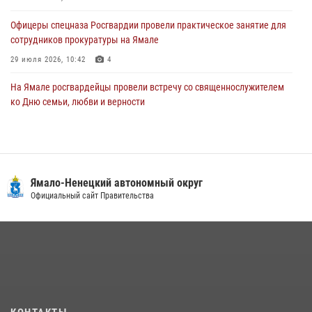
29 июля 2026, 10:42
4
Офицеры спецназа Росгвардии провели практическое занятие для
сотрудников прокуратуры на Ямале
29 июля 2026, 10:42
4
На Ямале росгвардейцы провели встречу со священнослужителем
ко Дню семьи, любви и верности
08 июля 2026, 09:28
1
Сотрудники СОБР «Варк» повышают боевое мастерство на Ямале
30 июля 2026, 09:34
1
Ямало-Ненецкий автономный округ
«Каникулы с Росгвардией» продолжаются на Ямале
Официальный сайт Правительства
18 июля 2026, 09:36
3
«Росгвардия. Вехи истории»: войска правопорядка на охране
стратегических объектов поверженной Германии (видео)
15 июля 2026, 11:18
1
На Ямале подведены итоги работы вневедомственной охраны