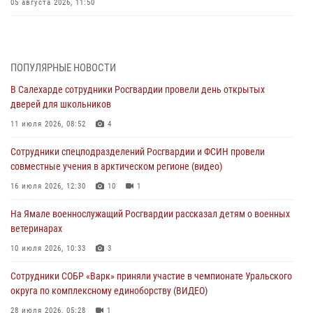
05 августа 2026, 11:50
Росгвардия обеспечила общественный порядок в период
празднования Дня ВДВ на Ямале
03 августа 2026, 07:21
2
ПОПУЛЯРНЫЕ НОВОСТИ
В Салехарде сотрудники Росгвардии провели день открытых
Генерал-полковник Юрий Аверин выступил на Всероссийском
дверей для школьников
молодёжном образовательном форуме «Территория смыслов»
11 июля 2026, 08:52
4
03 августа 2026, 06:54
2
Сотрудники спецподразделений Росгвардии и ФСИН провели
Директор Росгвардии Герой России генерал армии Виктор Золотов
совместные учения в арктическом регионе (видео)
поздравил специалистов подразделений тыла с профессиональным
праздником
16 июля 2026, 12:30
10
1
01 августа 2026, 11:28
На Ямале военнослужащий Росгвардии рассказал детям о военных
ветеринарах
Сотрудники СОБР «Варк» повышают боевое мастерство на Ямале
10 июля 2026, 10:33
3
30 июля 2026, 09:34
1
Сотрудники СОБР «Варк» приняли участие в чемпионате Уральского
Офицеры спецназа Росгвардии провели практическое занятие для
округа по комплексному единоборству (ВИДЕО)
сотрудников прокуратуры на Ямале
28 июля 2026, 05:28
1